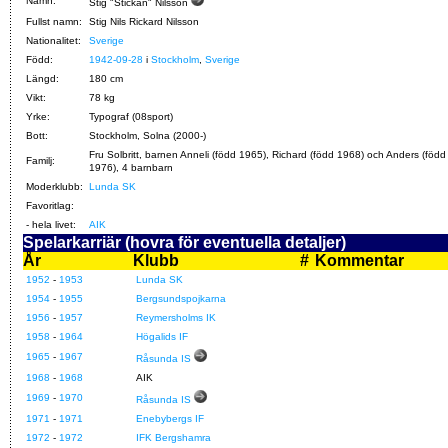
Namn:
Stig "Stickan" Nilsson
Fullst namn:
Stig Nils Rickard Nilsson
Nationalitet:
Sverige
Född:
1942-09-28
i
Stockholm
,
Sverige
Längd:
180 cm
Vikt:
78 kg
Yrke:
Typograf (08sport)
Bott:
Stockholm, Solna (2000-)
Fru Solbritt, barnen Anneli (född 1965), Richard (född 1968) och Anders (född
Familj:
1976), 4 barnbarn
Moderklubb:
Lunda SK
Favoritlag:
- hela livet:
AIK
Spelarkarriär (hovra för eventuella detaljer)
År
Klubb
#
Kommentar
1952
-
1953
Lunda SK
1954
-
1955
Bergsundspojkarna
1956
-
1957
Reymersholms IK
1958
-
1964
Högalids IF
1965
-
1967
Råsunda IS
1968
-
1968
AIK
1969
-
1970
Råsunda IS
1971
-
1971
Enebybergs IF
1972
-
1972
IFK Bergshamra