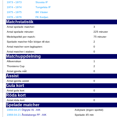
1973
-
1973
Stuvsta IF
1974
-
1974
Tungelsta IF
1975
-
1975
BK Väster
1976
-
1976
FK Kedjan
Matchstatistik
Antal spelade matcher:
3
Antal spelade minuter:
225 minuter
Medelspeltid per match:
75 minuter
Spelade matcher från början till slut:
2
Antal matcher som lagkapten:
0
Antal matcher i staben:
0
Matchuppdelning
Allsvenskan
1
Thorstens Cup
2
Antal gjorda mål:
0
Assist
Antal gjorda assist
0
Gula kort
Antal gula kort
0
Röda kort
Antal röda kort
0
Spelade matcher
1968-04-25
Örgryte IS - AIK
Avbytare (ingen speltid)
1968-04-21
Åtvidabergs FF - AIK
Spelade 45 min