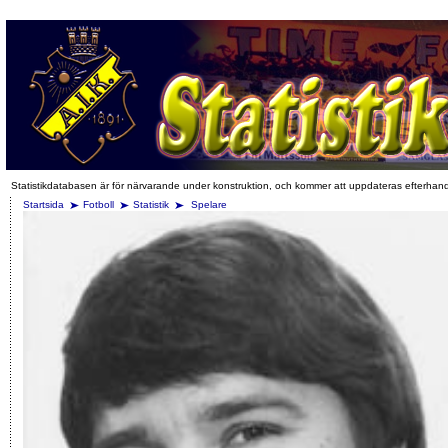
Statistikdatabasen är för närvarande under konstruktion, och kommer att uppdateras efterhan
Startsida
Fotboll
Statistik
Spelare