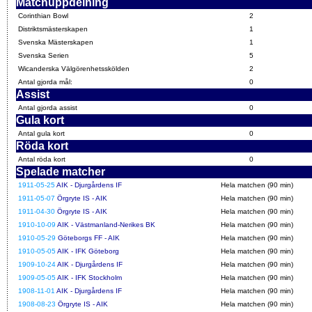
Matchuppdelning
Corinthian Bowl
2
Distriktsmästerskapen
1
Svenska Mästerskapen
1
Svenska Serien
5
Wicanderska Välgörenhetsskölden
2
Antal gjorda mål:
0
Assist
Antal gjorda assist
0
Gula kort
Antal gula kort
0
Röda kort
Antal röda kort
0
Spelade matcher
1911-05-25
AIK - Djurgårdens IF
Hela matchen (90 min)
1911-05-07
Örgryte IS - AIK
Hela matchen (90 min)
1911-04-30
Örgryte IS - AIK
Hela matchen (90 min)
1910-10-09
AIK - Västmanland-Nerikes BK
Hela matchen (90 min)
1910-05-29
Göteborgs FF - AIK
Hela matchen (90 min)
1910-05-05
AIK - IFK Göteborg
Hela matchen (90 min)
1909-10-24
AIK - Djurgårdens IF
Hela matchen (90 min)
1909-05-05
AIK - IFK Stockholm
Hela matchen (90 min)
1908-11-01
AIK - Djurgårdens IF
Hela matchen (90 min)
1908-08-23
Örgryte IS - AIK
Hela matchen (90 min)