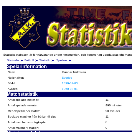
Statistikdatabasen är för närvarande under konstruktion, och kommer att uppdateras efterhan
Startsida
Fotboll
Statistik
Spelare
Spelarinformation
Namn:
Gunnar Malmsten
Nationalitet:
Sverige
Född:
1899-02-03
Avliden:
1960-08-01
Matchstatistik
Antal spelade matcher:
11
Antal spelade minuter:
990 minuter
Medelspeltid per match:
90 minuter
Spelade matcher från början till slut:
11
Antal matcher som lagkapten:
0
Antal matcher i staben:
0