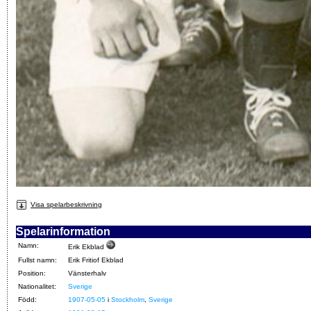
Visa spelarbeskrivning
Spelarinformation
Namn:
Erik Ekblad
Fullst namn:
Erik Fritiof Ekblad
Position:
Vänsterhalv
Nationalitet:
Sverige
Född:
1907-05-05
i
Stockholm
,
Sverige