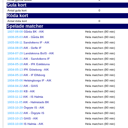
Gula kort
Antal gula kort
0
Röda kort
Antal röda kort
0
Spelade matcher
1937-08-08
Gårda BK - AIK
Hela matchen (90 min)
1936-05-03
AIK - Gårda BK
Hela matchen (90 min)
1935-08-11
Sandvikens IF - AIK
Hela matchen (90 min)
1934-08-05
AIK - Gefle IF
Hela matchen (90 min)
1934-07-29
Landskrona BoIS - AIK
Hela matchen (90 min)
1934-05-21
AIK - Sandvikens IF
Hela matchen (90 min)
1934-05-18
AIK - IFK Eskilstuna
Hela matchen (90 min)
1934-05-13
IFK Göteborg - AIK
Hela matchen (90 min)
1934-05-10
AIK - IF Elfsborg
Hela matchen (90 min)
1934-05-06
Helsingborgs IF - AIK
Hela matchen (90 min)
1934-04-22
AIK - GAIS
Hela matchen (90 min)
1934-03-30
KB - AIK
Hela matchen (90 min)
1933-11-12
AIK - IS Halmia
Hela matchen (90 min)
1933-11-05
AIK - Halmstads BK
Hela matchen (90 min)
1933-10-29
Örgryte IS - AIK
Hela matchen (90 min)
1933-10-22
AIK - Örgryte IS
Hela matchen (90 min)
1933-10-15
GAIS - AIK
Hela matchen (90 min)
1933-10-08
IS Halmia - AIK
Hela matchen (90 min)