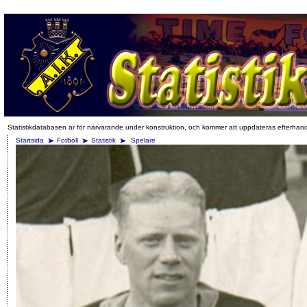
Statistikdatabasen är för närvarande under konstruktion, och kommer att uppdateras efterhan
Startsida
Fotboll
Statistik
Spelare