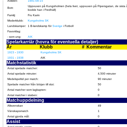
Avliden:
1991-08-15
Uppvuxen på Kungsholmen (hela livet, uppvuxen på Pipersgatan, de sista 
Bott:
bodde han i Fredhäll)
Familj:
Fru Karin
Moderklubb:
Kungsholms SK
Landskamper:
1 B-landskamp för
Sverige
i Fotboll
Favoritlag:
- som ung:
AIK
Spelarkarriär (hovra för eventuella detaljer)
År
Klubb
#
Kommentar
1923
-
1930
Kungsholms SK
1931
-
1938
AIK
Matchstatistik
Antal spelade matcher:
50
Antal spelade minuter:
4,500 minuter
Medelspeltid per match:
90 minuter
Spelade matcher från början till slut:
50
Antal matcher som lagkapten:
0
Antal matcher i staben:
0
Matchuppdelning
Allsvenskan
49
Vänskapsmatch
1
Antal gjorda mål:
0
Assist
Antal gjorda assist
0