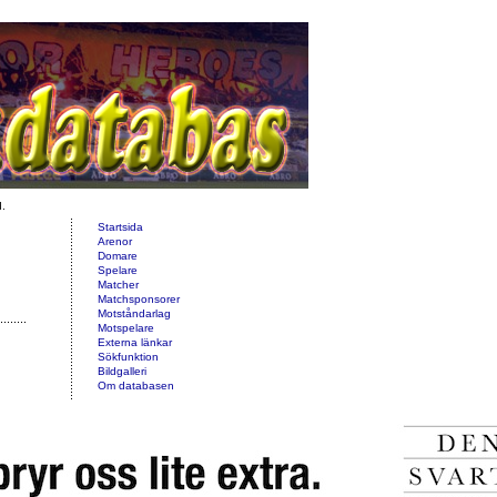
d.
Startsida
Arenor
Domare
Spelare
Matcher
Matchsponsorer
Motståndarlag
Motspelare
Externa länkar
Sökfunktion
Bildgalleri
Om databasen