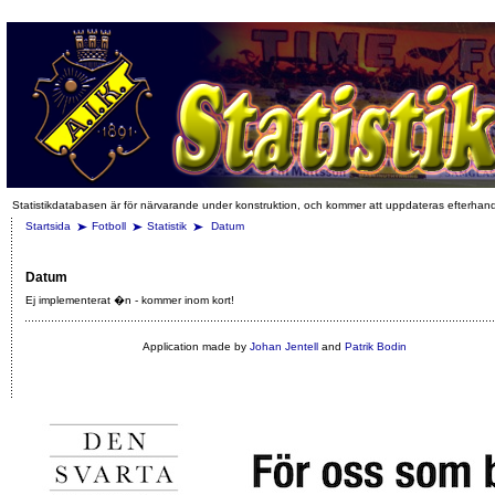
Statistikdatabasen är för närvarande under konstruktion, och kommer att uppdateras efterhan
Startsida
Fotboll
Statistik
Datum
Datum
Ej implementerat �n - kommer inom kort!
Application made by
Johan Jentell
and
Patrik Bodin