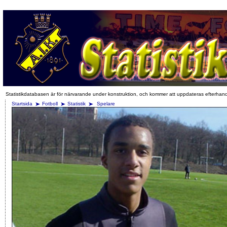
Statistikdatabasen är för närvarande under konstruktion, och kommer att uppdateras efterhan
Startsida
Fotboll
Statistik
Spelare