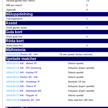
Senast gjorda mål i minut:
75
Mål per match:
0
Självmål:
0
Måluppdelning
Träningsmatch
1
Assist
Antal gjorda assist
0
Gula kort
Antal gula kort
0
Röda kort
Antal röda kort
0
Målhistoria
2004-06-24
Örebro SK - AIK
75 min (assist
Stefan Ishizaki
)
Spelade matcher
2004-08-01
AIK - Malmö FF
Okänd speltid
2004-07-15
AIK - IFK Göteborg
Avbytare (ingen speltid)
2004-07-07
AIK - Kalmar FF
Okänd speltid
2004-06-24
Örebro SK - AIK
Okänd speltid
2004-04-07
AIK - Huddinge IF
Spelade 19 min
2003-06-26
AIK - Östers IF
Avbytare (ingen speltid)
2003-05-11
AIK - Halmstads BK
Avbytare (ingen speltid)
2003-04-27
AIK - Örgryte IS
Okänd speltid
2003-03-29
Västerås SK - AIK
Hela matchen (90 min)