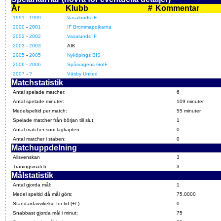
År
Klubb
#
Kommentar
1991
-
1999
Vasalunds IF
2000
-
2001
IF Brommapojkarna
2002
-
2002
Vasalunds IF
2003
-
2003
AIK
2005
-
2005
Nyköpings BIS
2006
-
2006
Spårvägens GoIF
2007
-
?
Väsby United
Matchstatistik
Antal spelade matcher:
6
Antal spelade minuter:
109 minuter
Medelspeltid per match:
55 minuter
Spelade matcher från början till slut:
1
Antal matcher som lagkapten:
0
Antal matcher i staben:
0
Matchuppdelning
Allsvenskan
3
Träningsmatch
3
Målstatistik
Antal gjorda mål:
1
Medel speltid då mål görs:
75.0000
Standardavvikelse för tid (+/-):
0
Snabbast gjorda mål i minut:
75