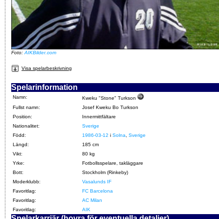
Foto:
AIKBilder.com
Visa spelarbeskrivning
Spelarinformation
Namn:
Kweku "Stone" Turkson
Fullst namn:
Josef Kweku Bo Turkson
Position:
Innermittfältare
Nationalitet:
Sverige
Född:
1986-03-12
i
Solna
,
Sverige
Längd:
185 cm
Vikt:
80 kg
Yrke:
Fotbollsspelare, takläggare
Bott:
Stockholm (Rinkeby)
Moderklubb:
Vasalunds IF
Favoritlag:
FC Barcelona
Favoritlag:
AC Milan
Favoritlag:
AIK
Spelarkarriär (hovra för eventuella detaljer)