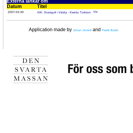
Externa länkar om
Datum
Titel
2007-03-30
AIK: Svartgult i Väsby - Kweku Turkson
Application made by
and
Johan Jentell
Patrik Bodin