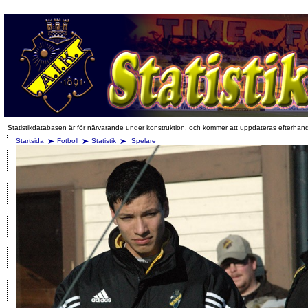
Statistikdatabasen är för närvarande under konstruktion, och kommer att uppdateras efterhan
Startsida
Fotboll
Statistik
Spelare