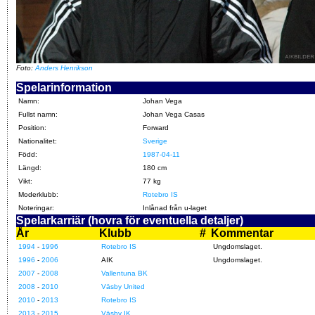
Foto:
Anders Henrikson
Spelarinformation
Namn:
Johan Vega
Fullst namn:
Johan Vega Casas
Position:
Forward
Nationalitet:
Sverige
Född:
1987-04-11
Längd:
180 cm
Vikt:
77 kg
Moderklubb:
Rotebro IS
Noteringar:
Inlånad från u-laget
Spelarkarriär (hovra för eventuella detaljer)
År
Klubb
#
Kommentar
1994
-
1996
Rotebro IS
Ungdomslaget.
1996
-
2006
AIK
Ungdomslaget.
2007
-
2008
Vallentuna BK
2008
-
2010
Väsby United
2010
-
2013
Rotebro IS
2013
-
2015
Väsby IK