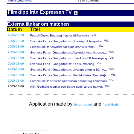
Timmy Zetterqvist
71 till 90 minuten
Filmklipp från Expressen TV
Externa länkar om matchen
Datum
Titel
2005-03-10
Fotboll Direkt: Boateng hyrs ut till Assyriska
2005-03-10
Svenska Fans - Gnagarforum: Boateng till Assyriska
2005-03-09
Fotboll Direkt: Assyriska tar hjälp av AIK:s förre...
2005-03-09
Svenska Fans - Gnagarforum: Assyriska visar intresse...
2005-03-09
Svenska Fans - Gnagarforum: Inför AIK- IFK Norrköping
2005-03-09
Svenska Fans - Gnagarforum: Kort summering
2005-03-09
Svenska Fans - Gnagarforum: Liverapportering från A...
2005-03-09
Svenska Fans - Gnagarforum: Matchkrönika: Tjernstr�...
2005-03-08
Fotboll Direkt: Andreas Andersson närmar sig comeback
2005-03-09
AIK: Godkänt resultat och bättre spel i andra halvlek
Application made by
and
Johan Jentell
Patrik Bodin