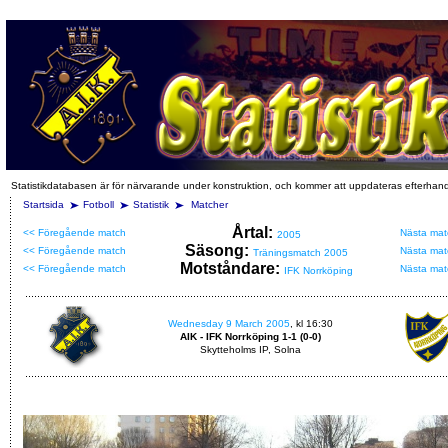
Statistikdatabasen är för närvarande under konstruktion, och kommer att uppdateras efterhan
Startsida
Fotboll
Statistik
Matcher
Årtal:
<< Föregående match
Nästa mat
2005
Säsong:
<< Föregående match
Nästa mat
Träningsmatch 2005
Motståndare:
<< Föregående match
Nästa mat
IFK Norrköping
Wednesday 9 March 2005
, kl 16:30
AIK - IFK Norrköping 1-1 (0-0)
Skytteholms IP, Solna