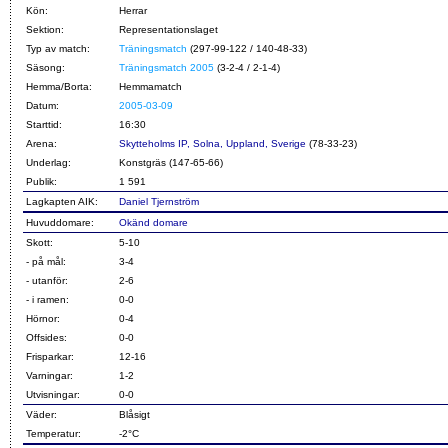
Kön:
Herrar
Sektion:
Representationslaget
Typ av match:
Träningsmatch
(297-99-122 / 140-48-33)
Säsong:
Träningsmatch 2005
(3-2-4 / 2-1-4)
Hemma/Borta:
Hemmamatch
Datum:
2005-03-09
Starttid:
16:30
Arena:
Skytteholms IP, Solna, Uppland, Sverige
(78-33-23)
Underlag:
Konstgräs (147-65-66)
Publik:
1 591
Lagkapten AIK:
Daniel Tjernström
Huvuddomare:
Okänd domare
Skott:
5-10
- på mål:
3-4
- utanför:
2-6
- i ramen:
0-0
Hörnor:
0-4
Offsides:
0-0
Frisparkar:
12-16
Varningar:
1-2
Utvisningar:
0-0
Väder:
Blåsigt
Temperatur:
-2°C