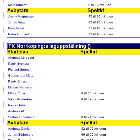
Mats Rubarth
0 till 73 minuten
Avbytare
Speltid
Jimmy Magnusson
45 till 65 minuten
Johan Vega
65 till 90 minuten
Brwa Nouri
71 till 90 minuten
Patrik Grönvall
73 till 90 minuten
IFK Norrköping:s laguppställning ()
Startelva
Speltid
Andreas Lindberg
Patrik Svensson
Richard Spong
Gudmundur Mete
Patrik Jönsson
Markus Hansson
Mikael Torin
0 till 66 minuten
Viktor Rönneklev
0 till 42 minuten
Pierre Gallo
Andreas Alm
Stefan Thordarson
0 till 71 minuten
Avbytare
Speltid
Andreas Dahlén
42 till 90 minuten
Johan Söderberg
66 till 90 minuten