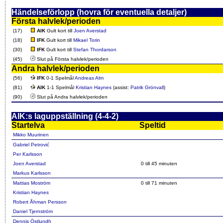
Händelseförlopp (hovra för eventuella detaljer)
Första halvlek/perioden
(17)
AIK
Gult kort till
Joen Averstad
(18)
IFK
Gult kort till
Mikael Torin
(30)
IFK
Gult kort till
Stefan Thordarson
(45)
Slut på Första halvlek/perioden
Andra halvlek/perioden
(56)
IFK
0-1 Spelmål
Andreas Alm
(81)
AIK
1-1 Spelmål
Kristian Haynes
(assist:
Patrik Grönvall
)
(90)
Slut på Andra halvlek/perioden
AIK:s laguppställning (4-4-2)
Startelva
Speltid
Mikko Muurinen
Gabriel Petrović
Per Karlsson
Joen Averstad
0 till 45 minuten
Markus Karlsson
Mattias Moström
0 till 71 minuten
Kristian Haynes
Robert Åhman Persson
Daniel Tjernström
Dennis Östlundh