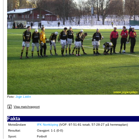
Foto:
Jojje Lidén
Visa matchrapport
Fakta
Motståndare
IFK Norrköping
(VOF: 97-51-81 totalt, 57-28-27 på hemmaplan)
Resultat:
Oavgjort: 1-1 (0-0)
Sport:
Fotboll