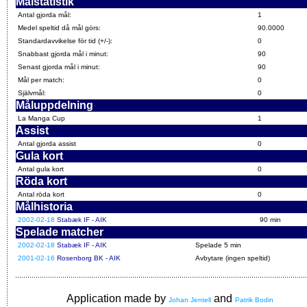
Målstatistik
Antal gjorda mål:
1
Medel speltid då mål görs:
90.0000
Standardavvikelse för tid (+/-):
0
Snabbast gjorda mål i minut:
90
Senast gjorda mål i minut:
90
Mål per match:
0
Självmål:
0
Måluppdelning
La Manga Cup
1
Assist
Antal gjorda assist
0
Gula kort
Antal gula kort
0
Röda kort
Antal röda kort
0
Målhistoria
2002-02-18
Stabæk IF - AIK
90 min
Spelade matcher
2002-02-18
Stabæk IF - AIK
Spelade 5 min
2001-02-16
Rosenborg BK - AIK
Avbytare (ingen speltid)
Application made by
and
Johan Jentell
Patrik Bodin