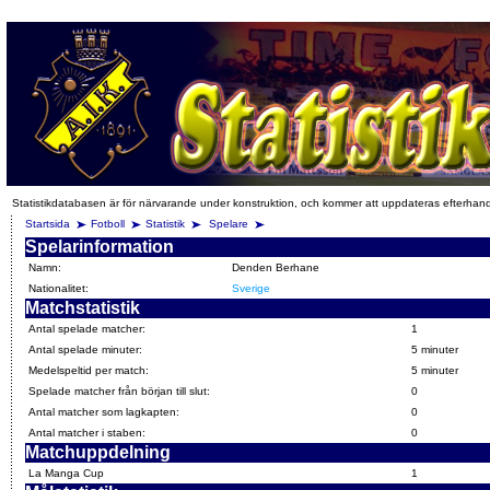
Statistikdatabasen är för närvarande under konstruktion, och kommer att uppdateras efterhan
Startsida
Fotboll
Statistik
Spelare
Spelarinformation
Namn:
Denden Berhane
Nationalitet:
Sverige
Matchstatistik
Antal spelade matcher:
1
Antal spelade minuter:
5 minuter
Medelspeltid per match:
5 minuter
Spelade matcher från början till slut:
0
Antal matcher som lagkapten:
0
Antal matcher i staben:
0
Matchuppdelning
La Manga Cup
1