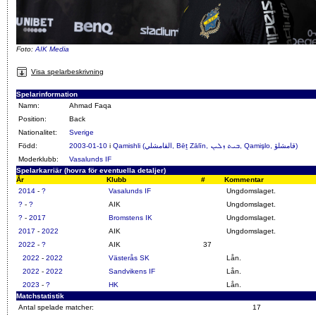
Foto:
AIK Media
Visa spelarbeskrivning
Spelarinformation
Namn:
Ahmad Faqa
Position:
Back
Nationalitet:
Sverige
Född:
2003-01-10
i
Qamishli (القامشلي, Bēṯ Zālīn, ܒܝܬ ܙܠܝܢ, Qamişlo, قامشلۆ)
Moderklubb:
Vasalunds IF
Spelarkarriär (hovra för eventuella detaljer)
År
Klubb
#
Kommentar
2014
-
?
Vasalunds IF
Ungdomslaget.
?
-
?
AIK
Ungdomslaget.
?
-
2017
Bromstens IK
Ungdomslaget.
2017
-
2022
AIK
Ungdomslaget.
2022
-
?
AIK
37
2022
-
2022
Västerås SK
Lån.
2022
-
2022
Sandvikens IF
Lån.
2023
-
?
HK
Lån.
Matchstatistik
Antal spelade matcher:
17