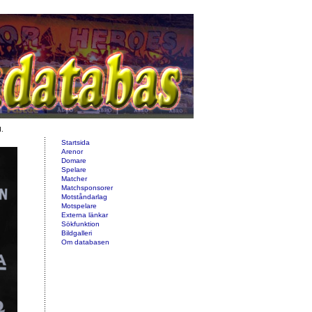
d.
Startsida
Arenor
Domare
Spelare
Matcher
Matchsponsorer
Motståndarlag
Motspelare
Externa länkar
Sökfunktion
Bildgalleri
Om databasen