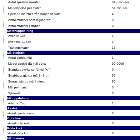
Antal spelade minuter:
812 minuter
Medelspeltid per match:
51 minuter
Spelade matcher från början till slut:
4
Antal matcher som lagkapten:
0
Antal matcher i staben:
0
Matchuppdelning
Atlantic Cup
1
Svenska Cupen
1
Träningsmatch
15
Målstatistik
Antal gjorda mål:
1
Medel speltid då mål görs:
90.0000
Standardavvikelse för tid (+/-):
0
Snabbast gjorda mål i minut:
90
Senast gjorda mål i minut:
90
Mål per match:
0
Självmål:
0
Måluppdelning
Atlantic Cup
1
Assist
Antal gjorda assist
0
Gula kort
Antal gula kort
0
Röda kort
Antal röda kort
0
Målhistoria