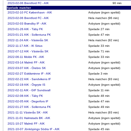
2023-02-06
Brentford FC - AIK
90 min
Spelade matcher
2023-02-10
FC København - AIK
Avbytare (ingen speltid)
2023-02-06
Brentford FC - AIK
Hela matchen (96 min)
2023-02-03
Brøndby IF - AIK
Avbytare (ingen speltid)
2023-01-26
AIK - Täby FK
Spelade 27 min
2023-01-21
AIK - Sollentuna FK
Spelade 47 min
2022-11-24
AIK - Västerås SK
Hela matchen (92 min)
2022-11-17
AIK - IK Sirius
Spelade 33 min
2022-07-12
AIK - Västerås SK
Spelade 71 min
2022-06-11
Molde FK - AIK
Spelade 33 min
2022-03-14
Malmö FF - AIK
Avbytare (ingen speltid)
2022-03-07
AIK - Örebro SK
Avbytare (ingen speltid)
2022-02-27
Eskilsminne IF - AIK
Spelade 3 min
2022-02-22
AIK - Sandvikens IF
Hela matchen (93 min)
2022-02-19
AIK - Örgryte IS
Avbytare (ingen speltid)
2022-02-11
AIK - GIF Sundsvall
Spelade 11 min
2022-02-08
AIK - Täby FK
Spelade 48 min
2022-02-05
AIK - Degerfors IF
Spelade 47 min
2022-01-27
AIK - Sollentuna FK
Spelade 49 min
2021-11-11
Västerås SK - AIK
Hela matchen (93 min)
2021-11-01
Halmstads BK - AIK
Avbytare (ingen speltid)
2021-10-27
Malmö FF - AIK
Avbytare (ingen speltid)
2021-10-07
Jönköpings Södra IF - AIK
Spelade 45 min