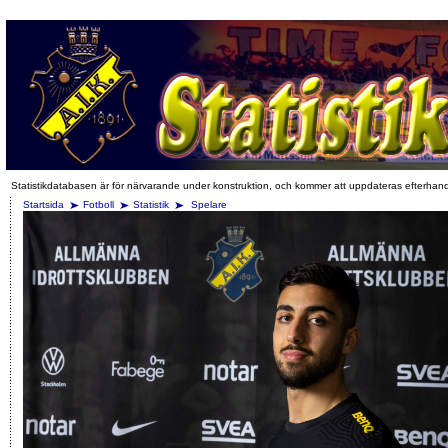
Statistikdatabasen är för närvarande under konstruktion, och kommer att uppdateras efterhan
Startsida
Fotboll
Statistik
Spelare