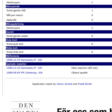
Skinkcupen
1
Målstatistik
Antal gjorda mål:
1
Mål per match:
0
Självmål:
0
Måluppdelning
Skinkcupen
1
Assist
Antal gjorda assist
0
Gula kort
Antal gula kort
0
Röda kort
Antal röda kort
0
Målhistoria
1988-12-19
Hammarby IF - AIK
Spelade matcher
1988-12-19
Hammarby IF - AIK
Hela matchen (90 min)
1988-08-08
IFK Göteborg - AIK
Okänd speltid
Application made by
Johan Jentell
and
Patrik Bodin