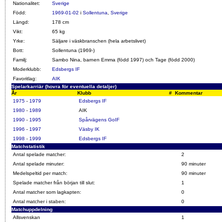
Nationalitet:
Sverige
Född:
1969-01-02
i
Sollentuna
,
Sverige
Längd:
178 cm
Vikt:
65 kg
Yrke:
Säljare i väskbranschen (hela arbetslivet)
Bott:
Sollentuna (1969-)
Familj:
Sambo Nina, barnen Emma (född 1997) och Tage (född 2000)
Moderklubb:
Edsbergs IF
Favoritlag:
AIK
Spelarkarriär (hovra för eventuella detaljer)
År
Klubb
#
Kommentar
1975
-
1979
Edsbergs IF
1980
-
1989
AIK
1990
-
1995
Spårvägens GoIF
1996
-
1997
Väsby IK
1998
-
1999
Edsbergs IF
Matchstatistik
Antal spelade matcher:
2
Antal spelade minuter:
90 minuter
Medelspeltid per match:
90 minuter
Spelade matcher från början till slut:
1
Antal matcher som lagkapten:
0
Antal matcher i staben:
0
Matchuppdelning
Allsvenskan
1