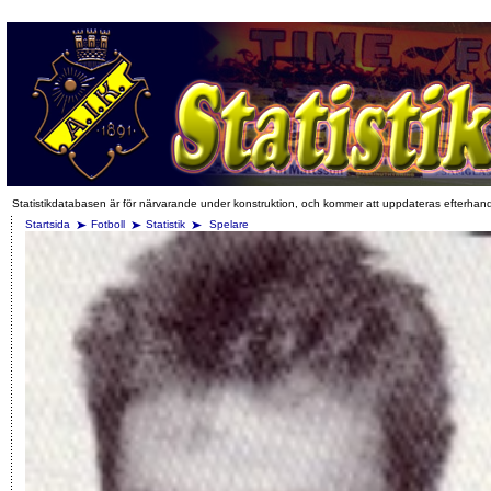
Statistikdatabasen är för närvarande under konstruktion, och kommer att uppdateras efterhan
Startsida
Fotboll
Statistik
Spelare