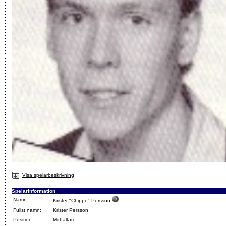
Visa spelarbeskrivning
Spelarinformation
Namn:
Krister "Chippe" Persson
Fullst namn:
Krister Persson
Position:
Mittfältare