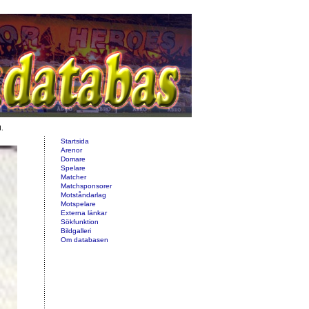
d.
Startsida
Arenor
Domare
Spelare
Matcher
Matchsponsorer
Motståndarlag
Motspelare
Externa länkar
Sökfunktion
Bildgalleri
Om databasen