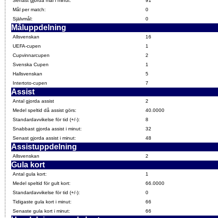
Senast gjorda mål i minut:
91
Mål per match:
0
Självmål:
0
Måluppdelning
Allsvenskan
16
UEFA-cupen
1
Cupvinnarcupen
2
Svenska Cupen
1
Hallsvenskan
5
Intertoto-cupen
7
Assist
Antal gjorda assist
2
Medel speltid då assist görs:
40.0000
Standardavvikelse för tid (+/-):
8
Snabbast gjorda assist i minut:
32
Senast gjorda assist i minut:
48
Assistuppdelning
Allsvenskan
2
Gula kort
Antal gula kort:
1
Medel speltid för gult kort:
66.0000
Standardavvikelse för tid (+/-):
0
Tidigaste gula kort i minut:
66
Senaste gula kort i minut:
66