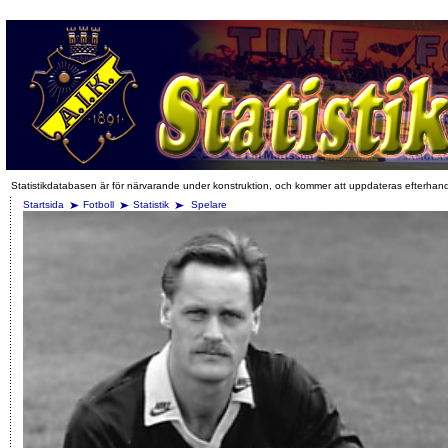
Statistikdatabasen är för närvarande under konstruktion, och kommer att uppdateras efterhan
Startsida
Fotboll
Statistik
Spelare