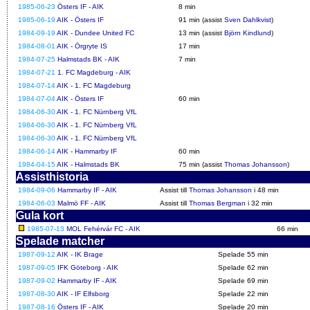
1985-06-23
Östers IF - AIK
8 min
1985-06-19
AIK - Östers IF
91 min (assist
Sven Dahlkvist
)
1984-09-19
AIK - Dundee United FC
13 min (assist
Björn Kindlund
)
1984-08-01
AIK - Örgryte IS
17 min
1984-07-25
Halmstads BK - AIK
7 min
1984-07-21
1. FC Magdeburg - AIK
1984-07-14
AIK - 1. FC Magdeburg
1984-07-04
AIK - Östers IF
60 min
1984-06-30
AIK - 1. FC Nürnberg VfL
1984-06-30
AIK - 1. FC Nürnberg VfL
1984-06-30
AIK - 1. FC Nürnberg VfL
1984-06-14
AIK - Hammarby IF
60 min
1984-04-15
AIK - Halmstads BK
75 min (assist
Thomas Johansson
)
Assisthistoria
1984-09-06
Hammarby IF - AIK
Assist till
Thomas Johansson
i 48 min
1984-06-03
Malmö FF - AIK
Assist till
Thomas Bergman
i 32 min
Gula kort
1985-07-13
MOL Fehérvár FC - AIK
66 min
Spelade matcher
1987-09-12
AIK - IK Brage
Spelade 55 min
1987-09-05
IFK Göteborg - AIK
Spelade 62 min
1987-09-02
Hammarby IF - AIK
Spelade 69 min
1987-08-30
AIK - IF Elfsborg
Spelade 22 min
1987-08-16
Östers IF - AIK
Spelade 20 min