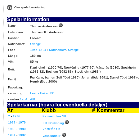
Visa spelarbeskrivning
Spelarinformation
Namn:
Thomas Andersson
Fullst namn:
Thomas Olof Andersson
Position:
Forward
Nationalitet:
Sverige
Född:
1956-12-11
i
Katrineholm
,
Sverige
Längd:
189 cm
Vikt:
85 kg
Katrineholm (1956-76), Norrköping (1977-79), Västerås (1980), Stockholm
Bott:
(1981-82), Bochum (1982-83), Stockholm (1983-)
Fru Karin, barnen Sofi (född 1986), Johan (född 1991), Daniel (född 1993) 
Familj:
Henrik (född 2000)
Favoritlag:
- som ung:
Leeds United FC
- sedan
1984
:
AIK
Spelarkarriär (hovra för eventuella detaljer)
År
Klubb
#
Kommentar
?
-
1976
Katrineholms SK
1977
-
1979
IFK Norrköping
1980
-
1980
Västerås SK
1981
-
1982
Vasalunds IF