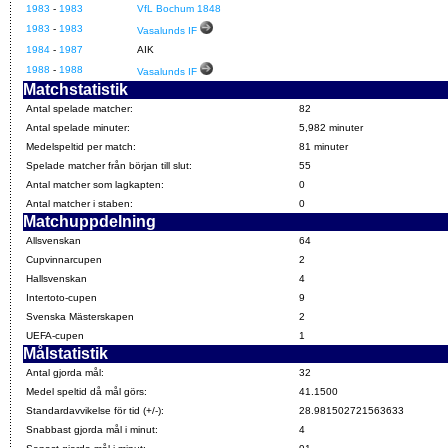
1983
-
1983
VfL Bochum 1848
1983
-
1983
Vasalunds IF
1984
-
1987
AIK
1988
-
1988
Vasalunds IF
Matchstatistik
Antal spelade matcher:
82
Antal spelade minuter:
5,982 minuter
Medelspeltid per match:
81 minuter
Spelade matcher från början till slut:
55
Antal matcher som lagkapten:
0
Antal matcher i staben:
0
Matchuppdelning
Allsvenskan
64
Cupvinnarcupen
2
Hallsvenskan
4
Intertoto-cupen
9
Svenska Mästerskapen
2
UEFA-cupen
1
Målstatistik
Antal gjorda mål:
32
Medel speltid då mål görs:
41.1500
Standardavvikelse för tid (+/-):
28.981502721563633
Snabbast gjorda mål i minut:
4