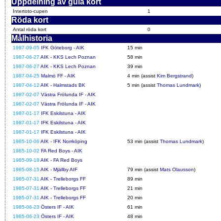
Uppdelning av gula kort
Intertoto-cupen
1
Röda kort
Antal röda kort
0
Målhistoria
1987-09-05
IFK Göteborg - AIK
15 min
1987-06-27
AIK - KKS Lech Poznan
58 min
1987-06-27
AIK - KKS Lech Poznan
39 min
1987-04-25
Malmö FF - AIK
4 min (assist
Kim Bergstrand
)
1987-04-12
AIK - Halmstads BK
5 min (assist
Thomas Lundmark
)
1987-02-07
Västra Frölunda IF - AIK
1987-02-07
Västra Frölunda IF - AIK
1987-01-17
IFK Eskilstuna - AIK
1987-01-17
IFK Eskilstuna - AIK
1987-01-17
IFK Eskilstuna - AIK
1985-10-06
AIK - IFK Norrköping
53 min (assist
Thomas Lundmark
)
1985-10-02
FA Red Boys - AIK
1985-09-18
AIK - FA Red Boys
1985-08-15
AIK - Mjällby AIF
79 min (assist
Mats Olausson
)
1985-07-31
AIK - Trelleborgs FF
89 min
1985-07-31
AIK - Trelleborgs FF
21 min
1985-07-31
AIK - Trelleborgs FF
20 min
1985-06-23
Östers IF - AIK
61 min
1985-06-23
Östers IF - AIK
48 min