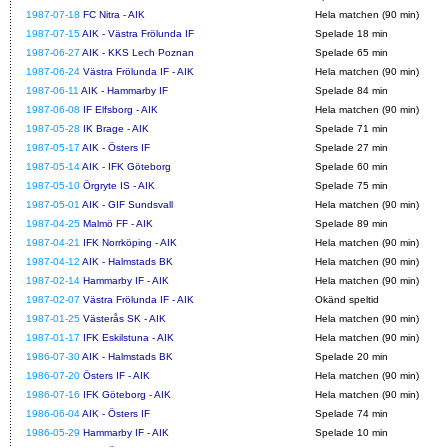
1987-07-18
FC Nitra - AIK
Hela matchen (90 min)
1987-07-15
AIK - Västra Frölunda IF
Spelade 18 min
1987-06-27
AIK - KKS Lech Poznan
Spelade 65 min
1987-06-24
Västra Frölunda IF - AIK
Hela matchen (90 min)
1987-06-11
AIK - Hammarby IF
Spelade 84 min
1987-06-08
IF Elfsborg - AIK
Hela matchen (90 min)
1987-05-28
IK Brage - AIK
Spelade 71 min
1987-05-17
AIK - Östers IF
Spelade 27 min
1987-05-14
AIK - IFK Göteborg
Spelade 60 min
1987-05-10
Örgryte IS - AIK
Spelade 75 min
1987-05-01
AIK - GIF Sundsvall
Hela matchen (90 min)
1987-04-25
Malmö FF - AIK
Spelade 89 min
1987-04-21
IFK Norrköping - AIK
Hela matchen (90 min)
1987-04-12
AIK - Halmstads BK
Hela matchen (90 min)
1987-02-14
Hammarby IF - AIK
Hela matchen (90 min)
1987-02-07
Västra Frölunda IF - AIK
Okänd speltid
1987-01-25
Västerås SK - AIK
Hela matchen (90 min)
1987-01-17
IFK Eskilstuna - AIK
Hela matchen (90 min)
1986-07-30
AIK - Halmstads BK
Spelade 20 min
1986-07-20
Östers IF - AIK
Hela matchen (90 min)
1986-07-16
IFK Göteborg - AIK
Hela matchen (90 min)
1986-06-04
AIK - Östers IF
Spelade 74 min
1986-05-29
Hammarby IF - AIK
Spelade 10 min