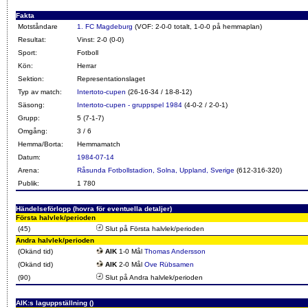
Fakta
Motståndare
1. FC Magdeburg
(VOF: 2-0-0 totalt, 1-0-0 på hemmaplan)
Resultat:
Vinst: 2-0 (0-0)
Sport:
Fotboll
Kön:
Herrar
Sektion:
Representationslaget
Typ av match:
Intertoto-cupen
(26-16-34 / 18-8-12)
Säsong:
Intertoto-cupen - gruppspel 1984
(4-0-2 / 2-0-1)
Grupp:
5 (7-1-7)
Omgång:
3 / 6
Hemma/Borta:
Hemmamatch
Datum:
1984-07-14
Arena:
Råsunda Fotbollstadion, Solna, Uppland, Sverige
(612-316-320)
Publik:
1 780
Händelseförlopp (hovra för eventuella detaljer)
Första halvlek/perioden
(45)
Slut på Första halvlek/perioden
Andra halvlek/perioden
(Okänd tid)
AIK
1-0 Mål
Thomas Andersson
(Okänd tid)
AIK
2-0 Mål
Ove Rübsamen
(90)
Slut på Andra halvlek/perioden
AIK:s laguppställning ()