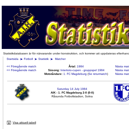
Statistikdatabasen är för närvarande under konstruktion, och kommer att uppdateras efterhan
Startsida
Fotboll
Statistik
Matcher
<< Föregående match
Årtal:
1984
Nästa mat
<< Föregående match
Säsong:
Intertoto-cupen - gruppspel 1984
Nästa mat
Motståndare:
1. FC Magdeburg
(
Se returmatch
)
Nästa mat
Saturday 14 July 1984
AIK - 1. FC Magdeburg 2-0 (0-0)
Råsunda Fotbollstadion, Solna
Visa aktuell tabell