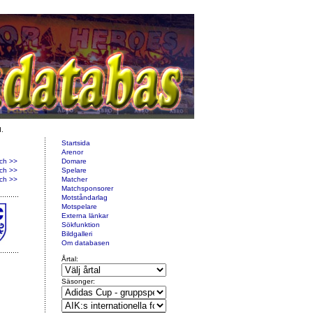
d.
Startsida
Arenor
ch >>
Domare
ch >>
Spelare
ch >>
Matcher
Matchsponsorer
Motståndarlag
Motspelare
Externa länkar
Sökfunktion
Bildgalleri
Om databasen
Årtal:
Säsonger: