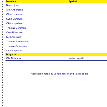
Startelva
Speltid
Bernt Ljung
Åke Andersson
Göran Karlsson
Sven Dahlkvist
Okänd spelare
Thomas Bergman
Ove Rübsamen
Kjell Jonevret
Thomas Johansson
Thomas Andersson
Okänd spelare
Avbytare
Ola Törnberg
okänd speltid
Application made by
Johan Jentell
and
Patrik Bodin