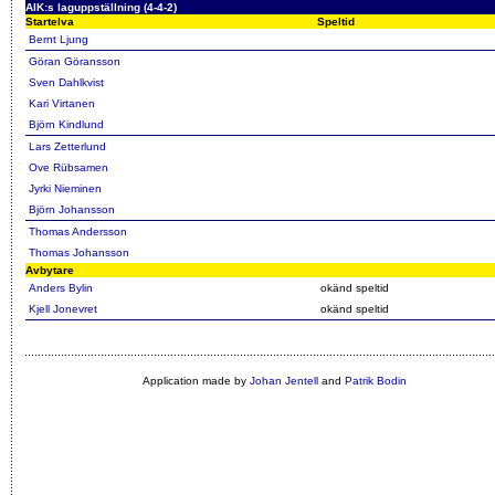
AIK:s laguppställning (4-4-2)
Startelva
Speltid
Bernt Ljung
Göran Göransson
Sven Dahlkvist
Kari Virtanen
Björn Kindlund
Lars Zetterlund
Ove Rübsamen
Jyrki Nieminen
Björn Johansson
Thomas Andersson
Thomas Johansson
Avbytare
Anders Bylin
okänd speltid
Kjell Jonevret
okänd speltid
Application made by
Johan Jentell
and
Patrik Bodin