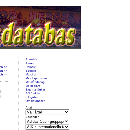
d.
Startsida
Arenor
ch >>
Domare
ch >>
Spelare
ch >>
Matcher
Matchsponsorer
Motståndarlag
Motspelare
Externa länkar
Sökfunktion
Bildgalleri
Om databasen
Årtal:
Säsonger: