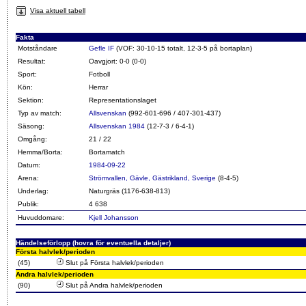
Visa aktuell tabell
Fakta
Motståndare
Gefle IF
(VOF: 30-10-15 totalt, 12-3-5 på bortaplan)
Resultat:
Oavgjort: 0-0 (0-0)
Sport:
Fotboll
Kön:
Herrar
Sektion:
Representationslaget
Typ av match:
Allsvenskan
(992-601-696 / 407-301-437)
Säsong:
Allsvenskan 1984
(12-7-3 / 6-4-1)
Omgång:
21 / 22
Hemma/Borta:
Bortamatch
Datum:
1984-09-22
Arena:
Strömvallen, Gävle, Gästrikland, Sverige
(8-4-5)
Underlag:
Naturgräs (1176-638-813)
Publik:
4 638
Huvuddomare:
Kjell Johansson
Händelseförlopp (hovra för eventuella detaljer)
Första halvlek/perioden
(45)
Slut på Första halvlek/perioden
Andra halvlek/perioden
(90)
Slut på Andra halvlek/perioden