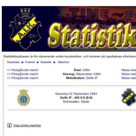
Statistikdatabasen är för närvarande under konstruktion, och kommer att uppdateras efterhan
Startsida
Fotboll
Statistik
Matcher
<< Föregående match
Årtal:
1984
Nästa mat
<< Föregående match
Säsong:
Allsvenskan 1984
Nästa mat
<< Föregående match
Motståndare:
Gefle IF
Nästa mat
Saturday 22 September 1984
Gefle IF - AIK 0-0 (0-0)
Strömvallen, Gävle
Visa övriga matcher