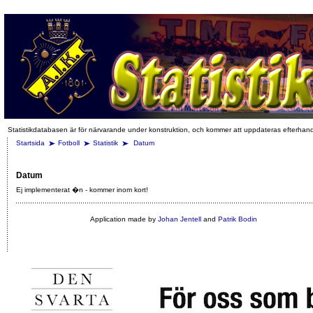
Statistikdatabasen är för närvarande under konstruktion, och kommer att uppdateras efterhan
Startsida
Fotboll
Statistik
Datum
Datum
Ej implementerat �n - kommer inom kort!
Application made by
Johan Jentell
and
Patrik Bodin