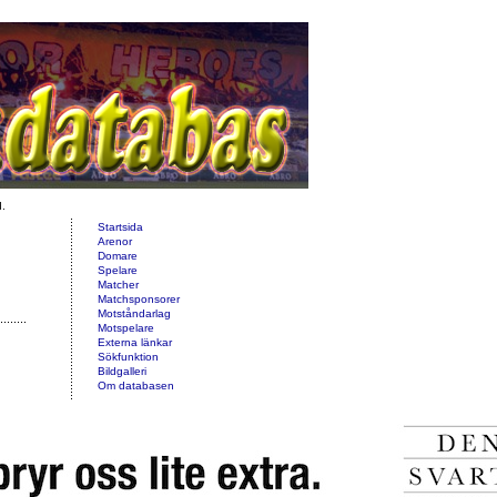
d.
Startsida
Arenor
Domare
Spelare
Matcher
Matchsponsorer
Motståndarlag
Motspelare
Externa länkar
Sökfunktion
Bildgalleri
Om databasen