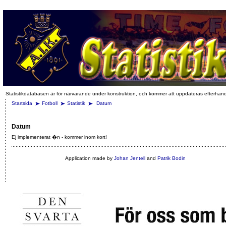
Statistikdatabasen är för närvarande under konstruktion, och kommer att uppdateras efterhan
Startsida
Fotboll
Statistik
Datum
Datum
Ej implementerat �n - kommer inom kort!
Application made by
Johan Jentell
and
Patrik Bodin