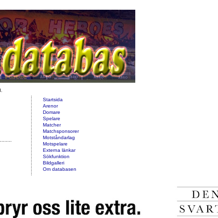
d.
Startsida
Arenor
Domare
Spelare
Matcher
Matchsponsorer
Motståndarlag
Motspelare
Externa länkar
Sökfunktion
Bildgalleri
Om databasen