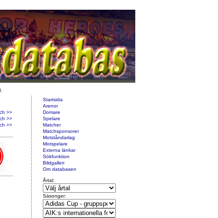
d.
Startsida
Arenor
ch >>
Domare
ch >>
Spelare
ch >>
Matcher
Matchsponsorer
Motståndarlag
Motspelare
Externa länkar
Sökfunktion
Bildgalleri
Om databasen
Årtal:
Säsonger: