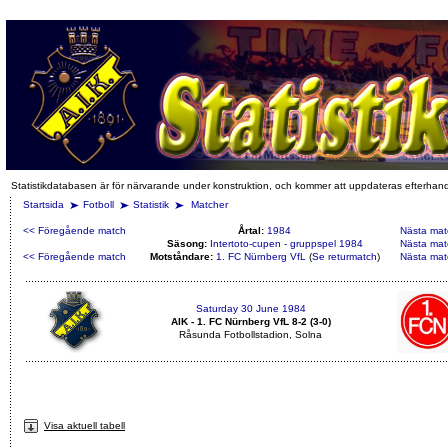
Statistikdatabasen är för närvarande under konstruktion, och kommer att uppdateras efterhan
Startsida
Fotboll
Statistik
Matcher
<< Föregående match
Årtal:
1984
Nästa mat
Säsong:
Intertoto-cupen - gruppspel 1984
Nästa mat
<< Föregående match
Motståndare:
1. FC Nürnberg VfL
(
Se returmatch
)
Nästa mat
Saturday 30 June 1984
AIK - 1. FC Nürnberg VfL 8-2 (3-0)
Råsunda Fotbollstadion, Solna
Visa aktuell tabell