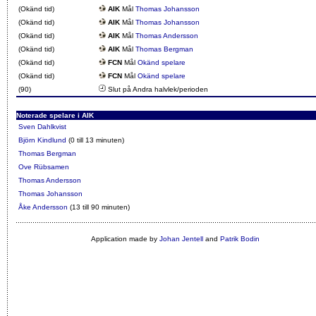
(Okänd tid)
AIK
Mål
Thomas Johansson
(Okänd tid)
AIK
Mål
Thomas Johansson
(Okänd tid)
AIK
Mål
Thomas Andersson
(Okänd tid)
AIK
Mål
Thomas Bergman
(Okänd tid)
FCN
Mål
Okänd spelare
(Okänd tid)
FCN
Mål
Okänd spelare
(90)
Slut på Andra halvlek/perioden
Noterade spelare i AIK
Sven Dahlkvist
Björn Kindlund
(0 till 13 minuten)
Thomas Bergman
Ove Rübsamen
Thomas Andersson
Thomas Johansson
Åke Andersson
(13 till 90 minuten)
Application made by
Johan Jentell
and
Patrik Bodin