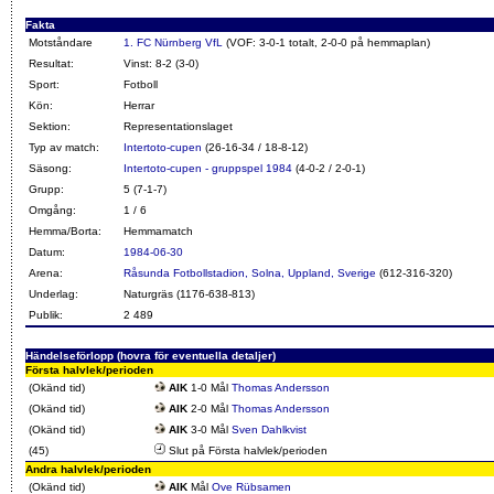
Fakta
Motståndare
1. FC Nürnberg VfL
(VOF: 3-0-1 totalt, 2-0-0 på hemmaplan)
Resultat:
Vinst: 8-2 (3-0)
Sport:
Fotboll
Kön:
Herrar
Sektion:
Representationslaget
Typ av match:
Intertoto-cupen
(26-16-34 / 18-8-12)
Säsong:
Intertoto-cupen - gruppspel 1984
(4-0-2 / 2-0-1)
Grupp:
5 (7-1-7)
Omgång:
1 / 6
Hemma/Borta:
Hemmamatch
Datum:
1984-06-30
Arena:
Råsunda Fotbollstadion, Solna, Uppland, Sverige
(612-316-320)
Underlag:
Naturgräs (1176-638-813)
Publik:
2 489
Händelseförlopp (hovra för eventuella detaljer)
Första halvlek/perioden
(Okänd tid)
AIK
1-0 Mål
Thomas Andersson
(Okänd tid)
AIK
2-0 Mål
Thomas Andersson
(Okänd tid)
AIK
3-0 Mål
Sven Dahlkvist
(45)
Slut på Första halvlek/perioden
Andra halvlek/perioden
(Okänd tid)
AIK
Mål
Ove Rübsamen