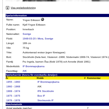
Visa spelarbeskrivning
Spelarinformation
Namn:
Yngve Eriksson
Fullst namn:
Kjell Yngve Eriksson
Position:
Innerback
Nationalitet:
Sverige
Född:
1948-03-20
i
Mora
,
Sverige
Längd:
189 cm
Vikt:
75 kg
Yrke:
Auktoriserad revisor (egen företagare)
Bott:
Stockholm (hela livet, Västerort -1968, Södermalm 1969-74, Västerort 1974-)
Familj:
Fru Ingela, barnen Åsa (född 1978) och Annelie (född 1981)
Moderklubb:
IF Brommapojkarna
Favoritlag:
AIK
Spelarkarriär (hovra för eventuella detaljer)
År
Klubb
#
Kommentar
1955
-
1960
IF Brommapojkarna
1960
-
1968
AIK
1969
-
1974
IFK Stockholm
1975
-
1975
Boo IF
1976
-
1976
Stocksunds IF
Matchstatistik
Antal spelade matcher:
7