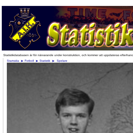
Statistikdatabasen är för närvarande under konstruktion, och kommer att uppdateras efterhan
Startsida
Fotboll
Statistik
Spelare