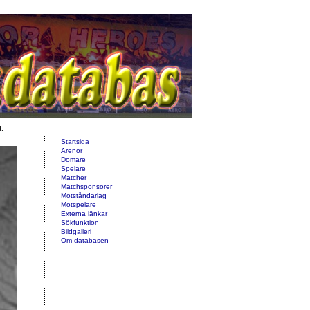
d.
Startsida
Arenor
Domare
Spelare
Matcher
Matchsponsorer
Motståndarlag
Motspelare
Externa länkar
Sökfunktion
Bildgalleri
Om databasen