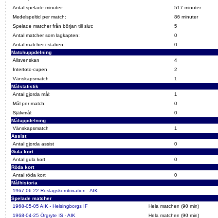
Antal spelade minuter:
517 minuter
Medelspeltid per match:
86 minuter
Spelade matcher från början till slut:
5
Antal matcher som lagkapten:
0
Antal matcher i staben:
0
Matchuppdelning
Allsvenskan
4
Intertoto-cupen
2
Vänskapsmatch
1
Målstatistik
Antal gjorda mål:
1
Mål per match:
0
Självmål:
0
Måluppdelning
Vänskapsmatch
1
Assist
Antal gjorda assist
0
Gula kort
Antal gula kort
0
Röda kort
Antal röda kort
0
Målhistoria
1967-06-22
Roslagskombination - AIK
Spelade matcher
1968-05-05
AIK - Helsingborgs IF
Hela matchen (90 min)
1968-04-25
Örgryte IS - AIK
Hela matchen (90 min)