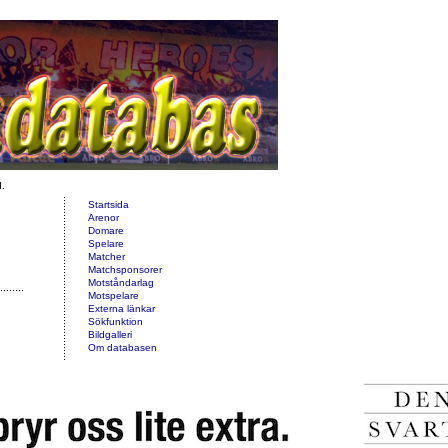
d.
Startsida
Arenor
Domare
Spelare
Matcher
Matchsponsorer
Motståndarlag
Motspelare
Externa länkar
Sökfunktion
Bildgalleri
Om databasen