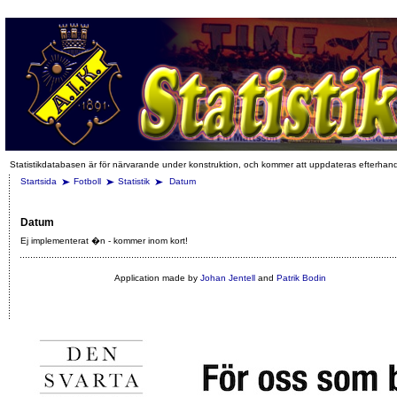
Statistikdatabasen är för närvarande under konstruktion, och kommer att uppdateras efterhan
Startsida
Fotboll
Statistik
Datum
Datum
Ej implementerat �n - kommer inom kort!
Application made by
Johan Jentell
and
Patrik Bodin