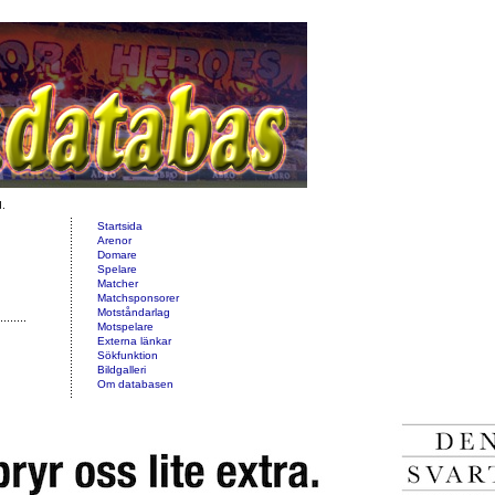
d.
Startsida
Arenor
Domare
Spelare
Matcher
Matchsponsorer
Motståndarlag
Motspelare
Externa länkar
Sökfunktion
Bildgalleri
Om databasen