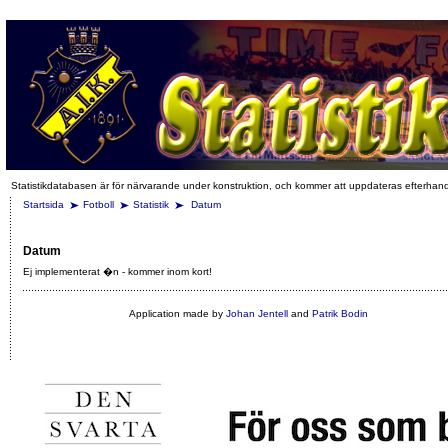
Statistikdatabasen är för närvarande under konstruktion, och kommer att uppdateras efterhan
Startsida
Fotboll
Statistik
Datum
Datum
Ej implementerat �n - kommer inom kort!
Application made by
Johan Jentell
and
Patrik Bodin