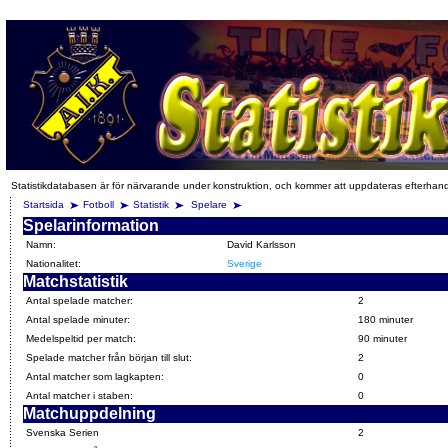
Statistikdatabasen är för närvarande under konstruktion, och kommer att uppdateras efterhan
Startsida
Fotboll
Statistik
Spelare
Spelarinformation
Namn:
David Karlsson
Nationalitet:
Sverige
Matchstatistik
Antal spelade matcher:
2
Antal spelade minuter:
180 minuter
Medelspeltid per match:
90 minuter
Spelade matcher från början till slut:
2
Antal matcher som lagkapten:
0
Antal matcher i staben:
0
Matchuppdelning
Svenska Serien
2