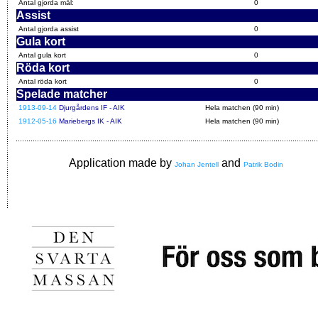
Antal gjorda mål:
0
Assist
Antal gjorda assist
0
Gula kort
Antal gula kort
0
Röda kort
Antal röda kort
0
Spelade matcher
1913-09-14
Djurgårdens IF - AIK
Hela matchen (90 min)
1912-05-16
Mariebergs IK - AIK
Hela matchen (90 min)
Application made by
and
Johan Jentell
Patrik Bodin