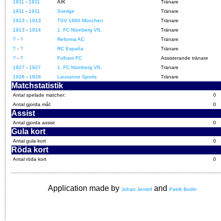
1911
-
1911
AIK
Tränare
1911
-
1911
Sverige
Tränare
1913
-
1913
TSV 1860 München
Tränare
1913
-
1914
1. FC Nürnberg VfL
Tränare
?
-
?
Reforma AC
Tränare
?
-
?
RC España
Tränare
?
-
?
Fulham FC
Assisterande tränare
1927
-
1927
1. FC Nürnberg VfL
Tränare
1928
-
1928
Lausanne Sports
Tränare
Matchstatistik
Antal spelade matcher:
0
Antal gjorda mål:
0
Assist
Antal gjorda assist
0
Gula kort
Antal gula kort
0
Röda kort
Antal röda kort
0
Application made by
and
Johan Jentell
Patrik Bodin