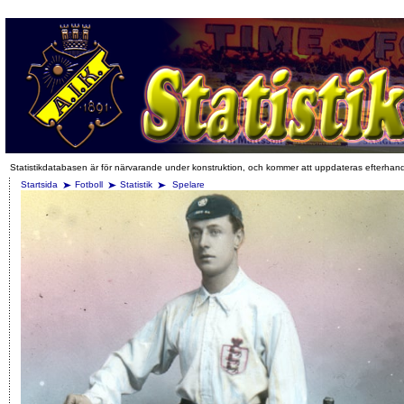
Statistikdatabasen är för närvarande under konstruktion, och kommer att uppdateras efterhan
Startsida
Fotboll
Statistik
Spelare