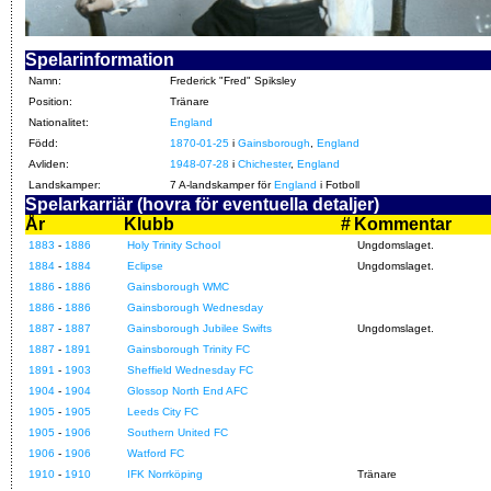
Spelarinformation
Namn:
Frederick "Fred" Spiksley
Position:
Tränare
Nationalitet:
England
Född:
1870-01-25
i
Gainsborough
,
England
Avliden:
1948-07-28
i
Chichester
,
England
Landskamper:
7 A-landskamper för
England
i Fotboll
Spelarkarriär (hovra för eventuella detaljer)
År
Klubb
#
Kommentar
1883
-
1886
Holy Trinity School
Ungdomslaget.
1884
-
1884
Eclipse
Ungdomslaget.
1886
-
1886
Gainsborough WMC
1886
-
1886
Gainsborough Wednesday
1887
-
1887
Gainsborough Jubilee Swifts
Ungdomslaget.
1887
-
1891
Gainsborough Trinity FC
1891
-
1903
Sheffield Wednesday FC
1904
-
1904
Glossop North End AFC
1905
-
1905
Leeds City FC
1905
-
1906
Southern United FC
1906
-
1906
Watford FC
1910
-
1910
IFK Norrköping
Tränare