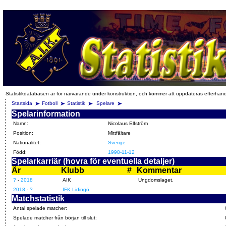
Statistikdatabasen är för närvarande under konstruktion, och kommer att uppdateras efterhan
Startsida
Fotboll
Statistik
Spelare
Spelarinformation
Namn:
Nicolaus Elfström
Position:
Mittfältare
Nationalitet:
Sverige
Född:
1998-11-12
Spelarkarriär (hovra för eventuella detaljer)
År
Klubb
#
Kommentar
?
-
2018
AIK
Ungdomslaget.
2018
-
?
IFK Lidingö
Matchstatistik
Antal spelade matcher:
Spelade matcher från början till slut: