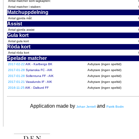
Antal matcher som lagkapten:
Antal matcher i staben:
Matchuppdelning
Antal gjorda mål:
Assist
Antal gjorda assist
Gula kort
Antal gula kort
Röda kort
Antal röda kort
Spelade matcher
2017-02-22
AIK - Karlbergs BK
Avbytare (ingen speltid)
2017-01-28
Syrianska FC - AIK
Avbytare (ingen speltid)
2017-01-28
Sollentuna FF - AIK
Avbytare (ingen speltid)
2017-01-21
Vasalunds IF - AIK
Avbytare (ingen speltid)
2016-11-25
AIK - Dalkurd FF
Avbytare (ingen speltid)
Application made by
and
Johan Jentell
Patrik Bodin