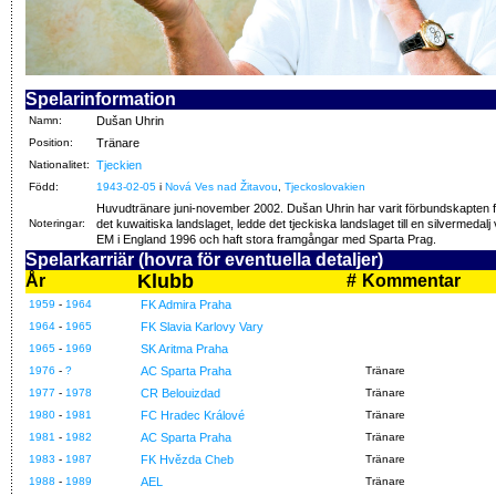
Spelarinformation
Namn:
Dušan Uhrin
Position:
Tränare
Nationalitet:
Tjeckien
Född:
1943-02-05
i
Nová Ves nad Žitavou
,
Tjeckoslovakien
Huvudtränare juni-november 2002. Dušan Uhrin har varit förbundskapten f
Noteringar:
det kuwaitiska landslaget, ledde det tjeckiska landslaget till en silvermedalj 
EM i England 1996 och haft stora framgångar med Sparta Prag.
Spelarkarriär (hovra för eventuella detaljer)
Klubb
År
#
Kommentar
1959
-
1964
FK Admira Praha
1964
-
1965
FK Slavia Karlovy Vary
1965
-
1969
SK Aritma Praha
1976
-
?
AC Sparta Praha
Tränare
1977
-
1978
CR Belouizdad
Tränare
1980
-
1981
FC Hradec Králové
Tränare
1981
-
1982
AC Sparta Praha
Tränare
1983
-
1987
FK Hvězda Cheb
Tränare
1988
-
1989
AEL
Tränare