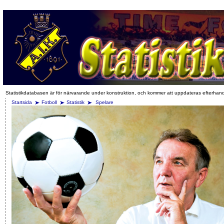
Statistikdatabasen är för närvarande under konstruktion, och kommer att uppdateras efterhan
Startsida
Fotboll
Statistik
Spelare