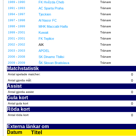
1989
-
1990
FK Hvězda Cheb
Tränare
1991
-
1993
AC Sparta Praha
Tränare
1994
-
1997
Tjeckien
Tränare
1997
-
1998
Al Nassr FC
Tränare
1998
-
1999
MHK Maccabi Haifa
Tränare
1999
-
2001
Kuwait
Tränare
2001
-
2001
FK Teplice
Tränare
2002
-
2002
AIK
Tränare
2003
-
2003
APOEL
Tränare
2006
-
2008
SK Dinamo Tbilisi
Tränare
2009
-
2009
ŠK Slovan Bratislava
Tränare
Matchstatistik
Antal spelade matcher:
0
Antal gjorda mål:
0
Assist
Antal gjorda assist
0
Gula kort
Antal gula kort
0
Röda kort
Antal röda kort
0
Externa länkar om
Titel
Datum