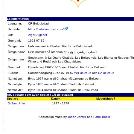
Laginformation
Lagnamn:
CR Belouizdad
Hemsida:
https://cr-belouizdad.com/
Ort:
Alger
,
Algeriet
Grundad:
1962-07-15
Övriga namn:
Hela namnet är Chabab Riadhi de Belouizdad
Övriga namn:
Hela namnet på arabiska är الشباب الرياضي لبلوزداد
Smeknamn är Le Grand Chabab, Les Belcourtois, Les Blancs et Rouges (T
Övriga namn:
White and Reds) och Les Chababistes
Grundad:
Grundades 1962-07-15 som Chabab Riadhi de Belcourt
Fusion:
Sammanslagning 1962-07-15 av
WR Belcourt
och
CA Belcourt
Namnbyte:
Bytte 1977 namn till Chabab Mécanique de Belcourt
Namnbyte:
Bytte 1988 namn till Chabab Riadhi de Belcourt
Namnbyte:
Bytte 1994 namn till Chabab Riadhi de Belouizdad
AIK-spelare som även spelat i CR Belouizdad
Spelare
Datum
Moderklubb?
Dušan Uhrin
1977 - 1978
Application made by
Johan Jentell
and
Patrik Bodin