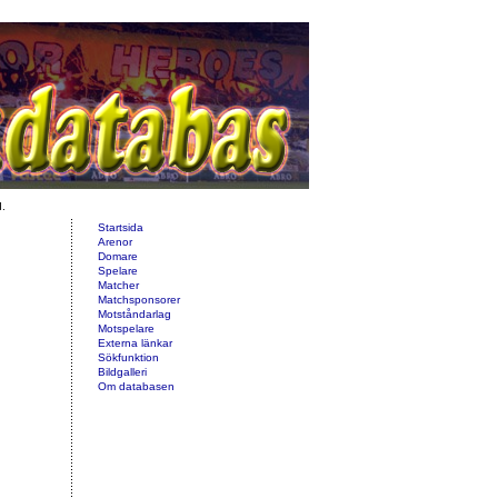
d.
Startsida
Arenor
Domare
Spelare
Matcher
Matchsponsorer
Motståndarlag
Motspelare
Externa länkar
Sökfunktion
Bildgalleri
Om databasen