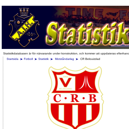
Statistikdatabasen är för närvarande under konstruktion, och kommer att uppdateras efterhan
Startsida
Fotboll
Statistik
Motståndarlag
CR Belouizdad