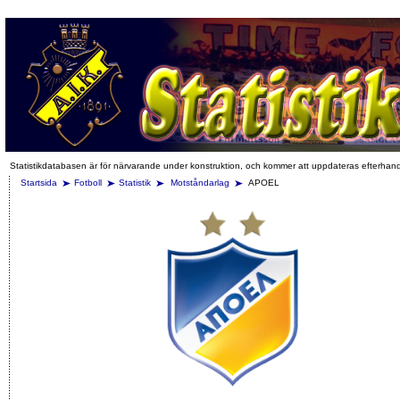
Statistikdatabasen är för närvarande under konstruktion, och kommer att uppdateras efterhan
Startsida
Fotboll
Statistik
Motståndarlag
APOEL