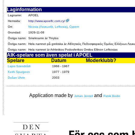
Laginformation
Lagnamn:
APOEL
Hemsida:
http://www.apoelfc.com.cy/
Ort:
Nicosia (Λευκωσία, Lefkosia)
,
Cypern
Grundad:
1926-11-08
Övriga namn:
Smeknamn är Τhrylos
Övriga namn:
Hela namnet på grekiska är Αθλητικός Ποδοσφαιρικός Όμιλος Eλλήνων Λευκ
Övriga namn:
Hela namnet är Athletikos Podosferikos Omilos Ellinon Lefkosias
AIK-spelare som även spelat i APOEL
Spelare
Datum
Moderklubb?
Lajos Szendrődi
1966 - 1967
Keith Spurgeon
1977 - 1979
Dušan Uhrin
2003
Application made by
and
Johan Jentell
Patrik Bodin