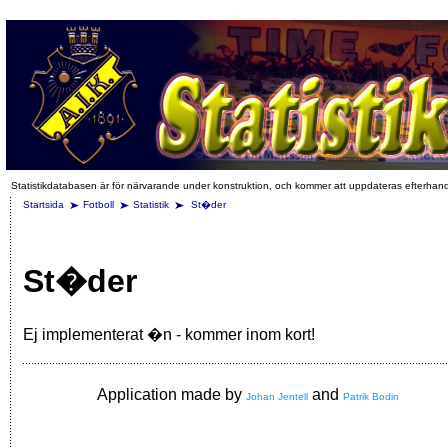
Statistikdatabasen är för närvarande under konstruktion, och kommer att uppdateras efterhan
Startsida
Fotboll
Statistik
St�der
St�der
Ej implementerat �n - kommer inom kort!
Application made by
and
Johan Jentell
Patrik Bodin