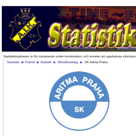
Statistikdatabasen är för närvarande under konstruktion, och kommer att uppdateras efterhan
Startsida
Fotboll
Statistik
Motståndarlag
SK Aritma Praha