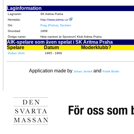
Laginformation
Lagnamn:
SK Aritma Praha
Hemsida:
http://www.aritma.cz/
Ort:
Prag (Praha)
,
Tjeckien
Grundad:
1908
Övriga namn:
Hela namnet är Sportovní Klub Aritma Praha
AIK-spelare som även spelat i SK Aritma Praha
Spelare
Datum
Moderklubb?
Dušan Uhrin
1965 - 1969
Application made by
and
Johan Jentell
Patrik Bodin