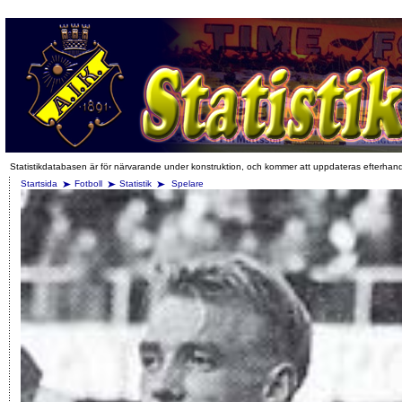
Statistikdatabasen är för närvarande under konstruktion, och kommer att uppdateras efterhan
Startsida
Fotboll
Statistik
Spelare