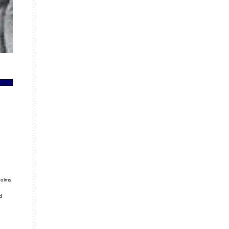
holms
d