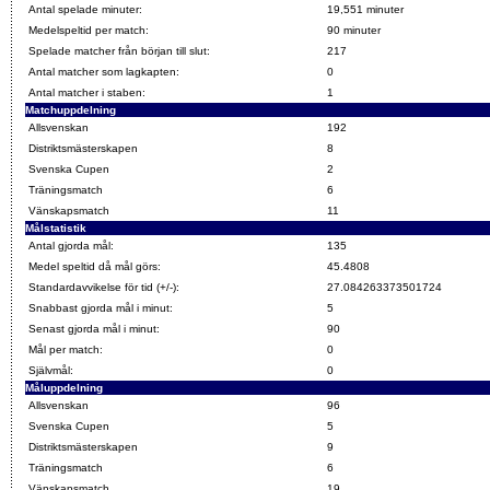
Antal spelade minuter:
19,551 minuter
Medelspeltid per match:
90 minuter
Spelade matcher från början till slut:
217
Antal matcher som lagkapten:
0
Antal matcher i staben:
1
Matchuppdelning
Allsvenskan
192
Distriktsmästerskapen
8
Svenska Cupen
2
Träningsmatch
6
Vänskapsmatch
11
Målstatistik
Antal gjorda mål:
135
Medel speltid då mål görs:
45.4808
Standardavvikelse för tid (+/-):
27.084263373501724
Snabbast gjorda mål i minut:
5
Senast gjorda mål i minut:
90
Mål per match:
0
Självmål:
0
Måluppdelning
Allsvenskan
96
Svenska Cupen
5
Distriktsmästerskapen
9
Träningsmatch
6
Vänskapsmatch
19