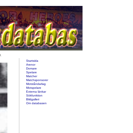
d.
Startsida
Arenor
Domare
Spelare
Matcher
Matchsponsorer
Motståndarlag
Motspelare
Externa länkar
Sökfunktion
Bildgalleri
Om databasen