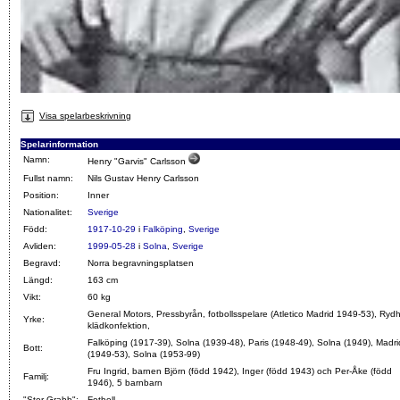
Visa spelarbeskrivning
Spelarinformation
Namn:
Henry "Garvis" Carlsson
Fullst namn:
Nils Gustav Henry Carlsson
Position:
Inner
Nationalitet:
Sverige
Född:
1917-10-29
i
Falköping
,
Sverige
Avliden:
1999-05-28
i
Solna
,
Sverige
Begravd:
Norra begravningsplatsen
Längd:
163 cm
Vikt:
60 kg
General Motors, Pressbyrån, fotbollsspelare (Atletico Madrid 1949-53), Ryd
Yrke:
klädkonfektion,
Falköping (1917-39), Solna (1939-48), Paris (1948-49), Solna (1949), Madri
Bott:
(1949-53), Solna (1953-99)
Fru Ingrid, barnen Björn (född 1942), Inger (född 1943) och Per-Åke (född
Familj:
1946), 5 barnbarn
"Stor Grabb":
Fotboll