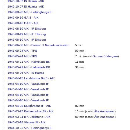
1945-10-07
IS Halmia - AIK
1945-10-07
IS Halmia - AIK
1945-09-23
AIK - Helsingborgs IF
1945-09-16
GAIS - AIK
1945-09-16
GAIS - AIK
1945-08-19
AIK - IF Elfsborg
1945-08-19
AIK - IF Elfsborg
1945-08-19
AIK - IF Elfsborg
1945-06-08
AIK - Division II Norra-kombination
5 min
1945-05-24
AIK - TPS
50 min
1945-05-24
AIK - TPS
7 min (assist
Gunnar Södergren
)
1945-05-21
AIK - Halmstads BK
11 min
1945-05-21
AIK - Halmstads BK
30 min
1945-05-06
AIK - IS Halmia
1945-04-15
Landskrona BoIS - AIK
1945-04-10
AIK - Vasalunds IF
1945-04-10
AIK - Vasalunds IF
1945-04-10
AIK - Vasalunds IF
1945-04-10
AIK - Vasalunds IF
1945-04-08
Djurgårdens IF - AIK
82 min
1945-03-25
Katrineholms SK - AIK
15 min (assist
Åke Andersson
)
1945-03-24
IFK Eskilstuna - AIK
60 min (assist
Åke Andersson
)
1945-03-18
Värtans IK - AIK
1944-10-22
AIK - Helsingborgs IF