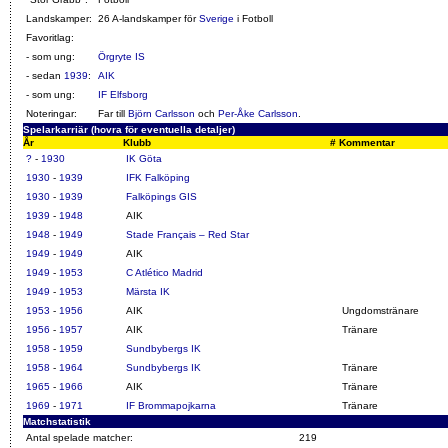
Landskamper:
26 A-landskamper för
Sverige
i Fotboll
Favoritlag:
- som ung:
Örgryte IS
- sedan
1939
:
AIK
- som ung:
IF Elfsborg
Noteringar:
Far till
Björn Carlsson
och
Per-Åke Carlsson
.
Spelarkarriär (hovra för eventuella detaljer)
År
Klubb
#
Kommentar
?
-
1930
IK Göta
1930
-
1939
IFK Falköping
1930
-
1939
Falköpings GIS
1939
-
1948
AIK
1948
-
1949
Stade Français – Red Star
1949
-
1949
AIK
1949
-
1953
C Atlético Madrid
1949
-
1953
Märsta IK
1953
-
1956
AIK
Ungdomstränare
1956
-
1957
AIK
Tränare
1958
-
1959
Sundbybergs IK
1958
-
1964
Sundbybergs IK
Tränare
1965
-
1966
AIK
Tränare
1969
-
1971
IF Brommapojkarna
Tränare
Matchstatistik
Antal spelade matcher:
219