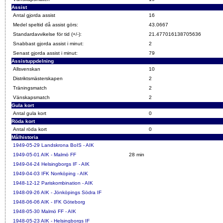
Assist
Antal gjorda assist
16
Medel speltid då assist görs:
43.0667
Standardavvikelse för tid (+/-):
21.477016138705636
Snabbast gjorda assist i minut:
2
Senast gjorda assist i minut:
79
Assistuppdelning
Allsvenskan
10
Distriktsmästerskapen
2
Träningsmatch
2
Vänskapsmatch
2
Gula kort
Antal gula kort
0
Röda kort
Antal röda kort
0
Målhistoria
1949-05-29
Landskrona BoIS - AIK
1949-05-01
AIK - Malmö FF
28 min
1949-04-24
Helsingborgs IF - AIK
1949-04-03
IFK Norrköping - AIK
1948-12-12
Pariskombination - AIK
1948-09-26
AIK - Jönköpings Södra IF
1948-06-06
AIK - IFK Göteborg
1948-05-30
Malmö FF - AIK
1948-05-23
AIK - Helsingborgs IF