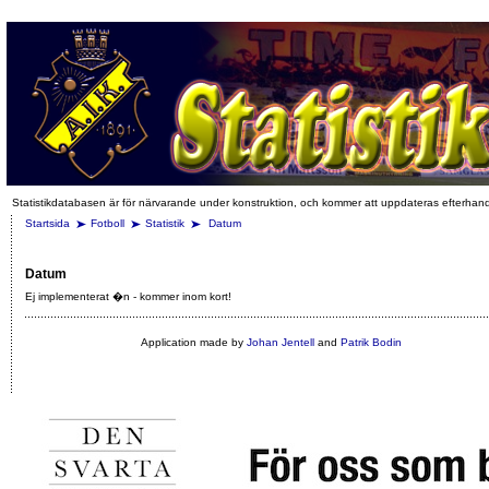
Statistikdatabasen är för närvarande under konstruktion, och kommer att uppdateras efterhan
Startsida
Fotboll
Statistik
Datum
Datum
Ej implementerat �n - kommer inom kort!
Application made by
Johan Jentell
and
Patrik Bodin