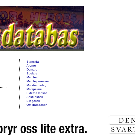
d.
Startsida
Arenor
Domare
Spelare
Matcher
Matchsponsorer
Motståndarlag
Motspelare
Externa länkar
Sökfunktion
Bildgalleri
Om databasen