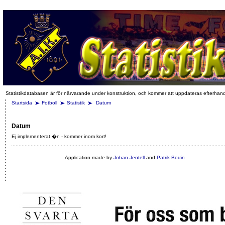
Statistikdatabasen är för närvarande under konstruktion, och kommer att uppdateras efterhan
Startsida
Fotboll
Statistik
Datum
Datum
Ej implementerat �n - kommer inom kort!
Application made by
Johan Jentell
and
Patrik Bodin