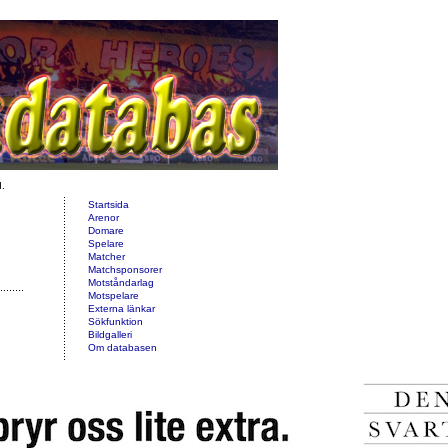
d.
Startsida
Arenor
Domare
Spelare
Matcher
Matchsponsorer
Motståndarlag
Motspelare
Externa länkar
Sökfunktion
Bildgalleri
Om databasen