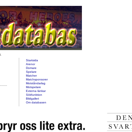
d.
Startsida
Arenor
Domare
Spelare
Matcher
Matchsponsorer
Motståndarlag
Motspelare
Externa länkar
Sökfunktion
Bildgalleri
Om databasen