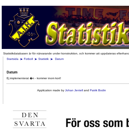
Statistikdatabasen är för närvarande under konstruktion, och kommer att uppdateras efterhan
Startsida
Fotboll
Statistik
Datum
Datum
Ej implementerat �n - kommer inom kort!
Application made by
Johan Jentell
and
Patrik Bodin