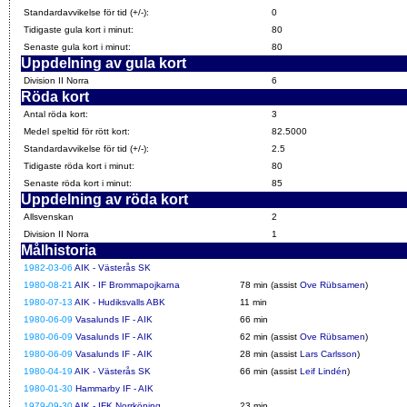
Standardavvikelse för tid (+/-):
0
Tidigaste gula kort i minut:
80
Senaste gula kort i minut:
80
Uppdelning av gula kort
Division II Norra
6
Röda kort
Antal röda kort:
3
Medel speltid för rött kort:
82.5000
Standardavvikelse för tid (+/-):
2.5
Tidigaste röda kort i minut:
80
Senaste röda kort i minut:
85
Uppdelning av röda kort
Allsvenskan
2
Division II Norra
1
Målhistoria
1982-03-06
AIK - Västerås SK
1980-08-21
AIK - IF Brommapojkarna
78 min (assist
Ove Rübsamen
)
1980-07-13
AIK - Hudiksvalls ABK
11 min
1980-06-09
Vasalunds IF - AIK
66 min
1980-06-09
Vasalunds IF - AIK
62 min (assist
Ove Rübsamen
)
1980-06-09
Vasalunds IF - AIK
28 min (assist
Lars Carlsson
)
1980-04-19
AIK - Västerås SK
66 min (assist
Leif Lindén
)
1980-01-30
Hammarby IF - AIK
1979-09-30
AIK - IFK Norrköping
23 min