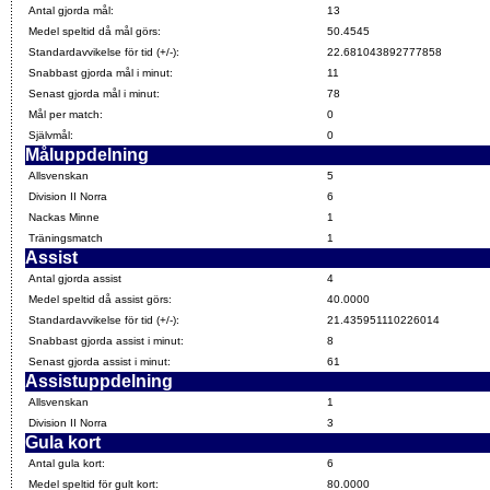
Antal gjorda mål:
13
Medel speltid då mål görs:
50.4545
Standardavvikelse för tid (+/-):
22.681043892777858
Snabbast gjorda mål i minut:
11
Senast gjorda mål i minut:
78
Mål per match:
0
Självmål:
0
Måluppdelning
Allsvenskan
5
Division II Norra
6
Nackas Minne
1
Träningsmatch
1
Assist
Antal gjorda assist
4
Medel speltid då assist görs:
40.0000
Standardavvikelse för tid (+/-):
21.435951110226014
Snabbast gjorda assist i minut:
8
Senast gjorda assist i minut:
61
Assistuppdelning
Allsvenskan
1
Division II Norra
3
Gula kort
Antal gula kort:
6
Medel speltid för gult kort:
80.0000