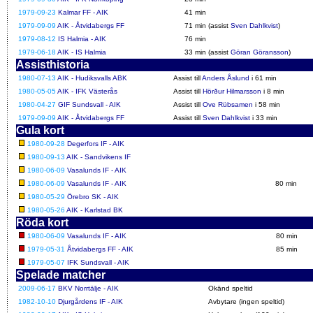
1979-09-23
Kalmar FF - AIK
41 min
1979-09-09
AIK - Åtvidabergs FF
71 min (assist
Sven Dahlkvist
)
1979-08-12
IS Halmia - AIK
76 min
1979-06-18
AIK - IS Halmia
33 min (assist
Göran Göransson
)
Assisthistoria
1980-07-13
AIK - Hudiksvalls ABK
Assist till
Anders Åslund
i 61 min
1980-05-05
AIK - IFK Västerås
Assist till
Hörður Hilmarsson
i 8 min
1980-04-27
GIF Sundsvall - AIK
Assist till
Ove Rübsamen
i 58 min
1979-09-09
AIK - Åtvidabergs FF
Assist till
Sven Dahlkvist
i 33 min
Gula kort
1980-09-28
Degerfors IF - AIK
1980-09-13
AIK - Sandvikens IF
1980-06-09
Vasalunds IF - AIK
1980-06-09
Vasalunds IF - AIK
80 min
1980-05-29
Örebro SK - AIK
1980-05-26
AIK - Karlstad BK
Röda kort
1980-06-09
Vasalunds IF - AIK
80 min
1979-05-31
Åtvidabergs FF - AIK
85 min
1979-05-07
IFK Sundsvall - AIK
Spelade matcher
2009-06-17
BKV Norrtälje - AIK
Okänd speltid
1982-10-10
Djurgårdens IF - AIK
Avbytare (ingen speltid)