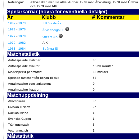
Noteringar:
Allsvenskan med tre olika klubbar. 1976 med Åtvidaberg, 1978 med Örebro
och 1979 med AIK.
Spelarkarriär (hovra för eventuella detaljer)
År
Klubb
#
Kommentar
1962
-
1973
IFK Västerås
1973
-
1976
Åtvidabergs FF
1977
-
1978
Örebro SK
1979
-
1982
AIK
1983
-
1984
Spånga IS
Matchstatistik
Antal spelade matcher:
66
Antal spelade minuter:
5,256 minuter
Medelspeltid per match:
83 minuter
Spelade matcher från början till slut:
53
Antal matcher som lagkapten:
0
Antal matcher i staben:
0
Matchuppdelning
Allsvenskan
35
Division II Norra
25
Nackas Minne
1
Svenska Cupen
1
Träningsmatch
3
Veteranmatch
1
Målstatistik