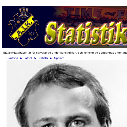
Statistikdatabasen är för närvarande under konstruktion, och kommer att uppdateras efterhan
Startsida
Fotboll
Statistik
Spelare