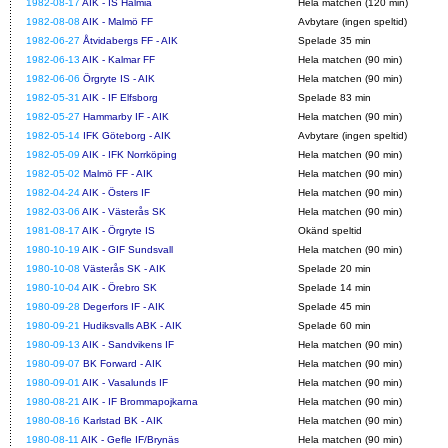
1982-08-17
AIK - IS Halmia
Hela matchen (120 min)
1982-08-08
AIK - Malmö FF
Avbytare (ingen speltid)
1982-06-27
Åtvidabergs FF - AIK
Spelade 35 min
1982-06-13
AIK - Kalmar FF
Hela matchen (90 min)
1982-06-06
Örgryte IS - AIK
Hela matchen (90 min)
1982-05-31
AIK - IF Elfsborg
Spelade 83 min
1982-05-27
Hammarby IF - AIK
Hela matchen (90 min)
1982-05-14
IFK Göteborg - AIK
Avbytare (ingen speltid)
1982-05-09
AIK - IFK Norrköping
Hela matchen (90 min)
1982-05-02
Malmö FF - AIK
Hela matchen (90 min)
1982-04-24
AIK - Östers IF
Hela matchen (90 min)
1982-03-06
AIK - Västerås SK
Hela matchen (90 min)
1981-08-17
AIK - Örgryte IS
Okänd speltid
1980-10-19
AIK - GIF Sundsvall
Hela matchen (90 min)
1980-10-08
Västerås SK - AIK
Spelade 20 min
1980-10-04
AIK - Örebro SK
Spelade 14 min
1980-09-28
Degerfors IF - AIK
Spelade 45 min
1980-09-21
Hudiksvalls ABK - AIK
Spelade 60 min
1980-09-13
AIK - Sandvikens IF
Hela matchen (90 min)
1980-09-07
BK Forward - AIK
Hela matchen (90 min)
1980-09-01
AIK - Vasalunds IF
Hela matchen (90 min)
1980-08-21
AIK - IF Brommapojkarna
Hela matchen (90 min)
1980-08-16
Karlstad BK - AIK
Hela matchen (90 min)
1980-08-11
AIK - Gefle IF/Brynäs
Hela matchen (90 min)