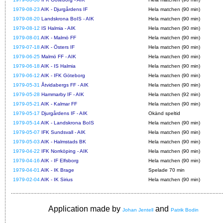
1979-08-23
AIK - Djurgårdens IF
Hela matchen (90 min)
1979-08-20
Landskrona BoIS - AIK
Hela matchen (90 min)
1979-08-12
IS Halmia - AIK
Hela matchen (90 min)
1979-08-01
AIK - Malmö FF
Hela matchen (90 min)
1979-07-18
AIK - Östers IF
Hela matchen (90 min)
1979-06-25
Malmö FF - AIK
Hela matchen (90 min)
1979-06-18
AIK - IS Halmia
Hela matchen (90 min)
1979-06-12
AIK - IFK Göteborg
Hela matchen (90 min)
1979-05-31
Åtvidabergs FF - AIK
Hela matchen (90 min)
1979-05-28
Hammarby IF - AIK
Hela matchen (92 min)
1979-05-21
AIK - Kalmar FF
Hela matchen (90 min)
1979-05-17
Djurgårdens IF - AIK
Okänd speltid
1979-05-14
AIK - Landskrona BoIS
Hela matchen (90 min)
1979-05-07
IFK Sundsvall - AIK
Hela matchen (90 min)
1979-05-03
AIK - Halmstads BK
Hela matchen (90 min)
1979-04-22
IFK Norrköping - AIK
Hela matchen (90 min)
1979-04-16
AIK - IF Elfsborg
Hela matchen (90 min)
1979-04-01
AIK - IK Brage
Spelade 70 min
1979-02-04
AIK - IK Sirius
Hela matchen (90 min)
Application made by
and
Johan Jentell
Patrik Bodin