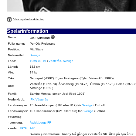
Visa spelarbeskrivning
Spelarinformation
Namn:
Ola Rydstrand
Fullst namn:
Per Ola Rydstrand
Position:
Mittfältare
Nationalitet:
Sverige
Född:
1955-09-19
i
Västerås
,
Sverige
Längd:
182 cm
Vikt:
74 kg
Yrke:
Naprapat (-1992), Egen företagare (Rylan Vision AB, 1992-)
Västerås (1955-73), Åtvidaberg (1973-76), Örebro (1977-78), Solna (1979-8
Bott:
Almunge (1989-)
Familj:
Sambo Monica, sonen Joel (född 1995)
Moderklubb:
IFK Västerås
Landskamper:
15 J-landskamper (U18 eller U19) för
Sverige
i Fotboll
Landskamper:
10 U-landskamper (U21 eller U23) för
Sverige
i Fotboll
Favoritlag:
- som ung:
Åtvidabergs FF
- sedan
1979
:
AIK
Svensk juniormästare i bandy två gånger i Västerås SK. Åkte på fyra år ur