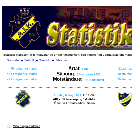
Statistikdatabasen är för närvarande under konstruktion, och kommer att uppdateras efterhan
Startsida
Fotboll
Statistik
Matcher
Årtal:
<< Föregående match
Nästa mat
1982
Säsong:
<< Föregående match
Nästa mat
Allsvenskan 1982
Motståndare:
<< Föregående match
Nästa mat
IFK Norrköping
Sunday 9 May 1982
, kl 18:00
AIK - IFK Norrköping 1-1 (0-0)
Råsunda Fotbollstadion, Solna
Visa övriga matcher