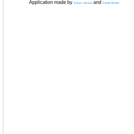
Application made by
and
Johan Jentell
Patrik Bodin