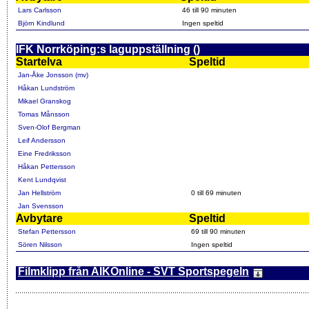
Lars Carlsson
46 till 90 minuten
Björn Kindlund
Ingen speltid
IFK Norrköping:s laguppställning ()
Startelva
Speltid
Jan-Åke Jonsson (mv)
Håkan Lundström
Mikael Granskog
Tomas Månsson
Sven-Olof Bergman
Leif Andersson
Eine Fredriksson
Håkan Pettersson
Kent Lundqvist
Jan Hellström
0 till 69 minuten
Jan Svensson
Avbytare
Speltid
Stefan Pettersson
69 till 90 minuten
Sören Nilsson
Ingen speltid
Filmklipp från AIKOnline - SVT Sportspegeln