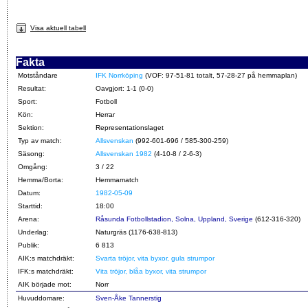
Visa aktuell tabell
Fakta
Motståndare
IFK Norrköping
(VOF: 97-51-81 totalt, 57-28-27 på hemmaplan)
Resultat:
Oavgjort: 1-1 (0-0)
Sport:
Fotboll
Kön:
Herrar
Sektion:
Representationslaget
Typ av match:
Allsvenskan
(992-601-696 / 585-300-259)
Säsong:
Allsvenskan 1982
(4-10-8 / 2-6-3)
Omgång:
3 / 22
Hemma/Borta:
Hemmamatch
Datum:
1982-05-09
Starttid:
18:00
Arena:
Råsunda Fotbollstadion, Solna, Uppland, Sverige
(612-316-320)
Underlag:
Naturgräs (1176-638-813)
Publik:
6 813
AIK:s matchdräkt:
Svarta tröjor, vita byxor, gula strumpor
IFK:s matchdräkt:
Vita tröjor, blåa byxor, vita strumpor
AIK började mot:
Norr
Huvuddomare:
Sven-Åke Tannerstig