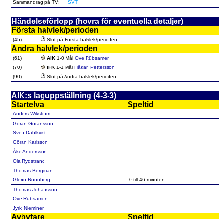
Sammandrag på TV:
SVT
Händelseförlopp (hovra för eventuella detaljer)
Första halvlek/perioden
(45)
Slut på Första halvlek/perioden
Andra halvlek/perioden
(61)
AIK
1-0 Mål
Ove Rübsamen
(70)
IFK
1-1 Mål
Håkan Pettersson
(90)
Slut på Andra halvlek/perioden
AIK:s laguppställning (4-3-3)
Startelva
Speltid
Anders Wikström
Göran Göransson
Sven Dahlkvist
Göran Karlsson
Åke Andersson
Ola Rydstrand
Thomas Bergman
Glenn Rönnberg
0 till 46 minuten
Thomas Johansson
Ove Rübsamen
Jyrki Nieminen
Avbytare
Speltid