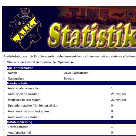
Statistikdatabasen är för närvarande under konstruktion, och kommer att uppdateras efterhan
Startsida
Fotboll
Statistik
Spelare
Spelarinformation
Namn:
David Gustafsson
Nationalitet:
Sverige
Matchstatistik
Antal spelade matcher:
1
Antal spelade minuter:
21 minuter
Medelspeltid per match:
21 minuter
Spelade matcher från början till slut:
0
Antal matcher som lagkapten:
0
Antal matcher i staben:
0
Matchuppdelning
Träningsmatch
1
Antal gjorda mål:
0