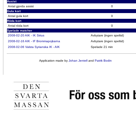
Assist
Antal gjorda assist
0
Gula kort
Antal gula kort
0
Röda kort
Antal röda kort
0
Spelade matcher
2008-02-20
AIK - IK Sirius
Avbytare (ingen speltid)
2008-02-16
AIK - IF Brommapojkarna
Avbytare (ingen speltid)
2008-02-06
Valsta Syrianska IK - AIK
Spelade 21 min
Application made by
Johan Jentell
and
Patrik Bodin