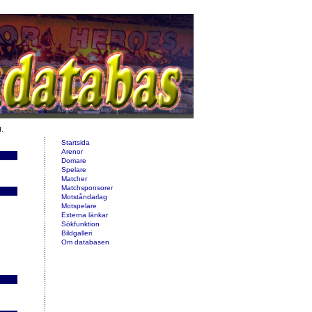
d.
Startsida
Arenor
Domare
Spelare
Matcher
Matchsponsorer
Motståndarlag
Motspelare
Externa länkar
Sökfunktion
Bildgalleri
Om databasen