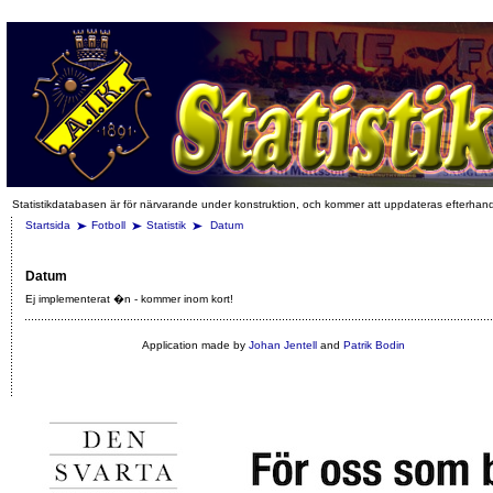
Statistikdatabasen är för närvarande under konstruktion, och kommer att uppdateras efterhan
Startsida
Fotboll
Statistik
Datum
Datum
Ej implementerat �n - kommer inom kort!
Application made by
Johan Jentell
and
Patrik Bodin