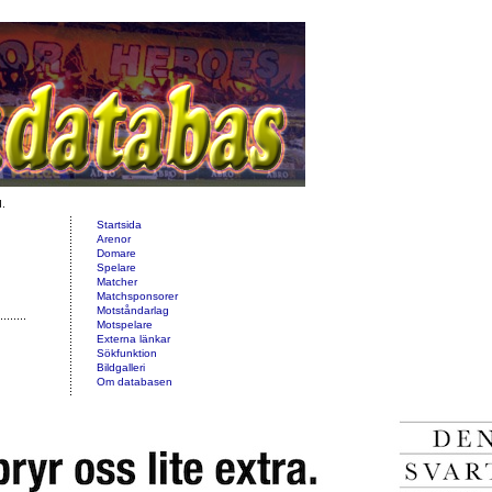
d.
Startsida
Arenor
Domare
Spelare
Matcher
Matchsponsorer
Motståndarlag
Motspelare
Externa länkar
Sökfunktion
Bildgalleri
Om databasen