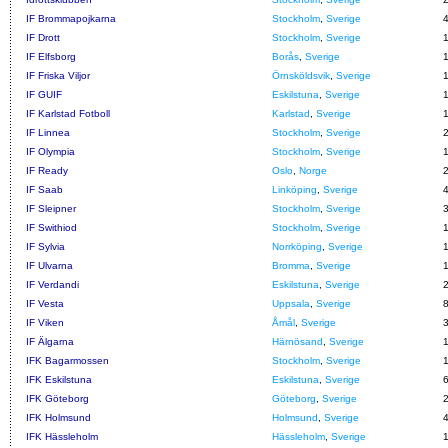
IF Brommapojkarna
Stockholm
,
Sverige
IF Drott
Stockholm
,
Sverige
IF Elfsborg
Borås
,
Sverige
IF Friska Viljor
Örnsköldsvik
,
Sverige
IF GUIF
Eskilstuna
,
Sverige
IF Karlstad Fotboll
Karlstad
,
Sverige
IF Linnea
Stockholm
,
Sverige
IF Olympia
Stockholm
,
Sverige
IF Ready
Oslo
,
Norge
IF Saab
Linköping
,
Sverige
IF Sleipner
Stockholm
,
Sverige
IF Swithiod
Stockholm
,
Sverige
IF Sylvia
Norrköping
,
Sverige
IF Ulvarna
Bromma
,
Sverige
IF Verdandi
Eskilstuna
,
Sverige
IF Vesta
Uppsala
,
Sverige
IF Viken
Åmål
,
Sverige
IF Älgarna
Härnösand
,
Sverige
IFK Bagarmossen
Stockholm
,
Sverige
IFK Eskilstuna
Eskilstuna
,
Sverige
IFK Göteborg
Göteborg
,
Sverige
IFK Holmsund
Holmsund
,
Sverige
IFK Hässleholm
Hässleholm
,
Sverige