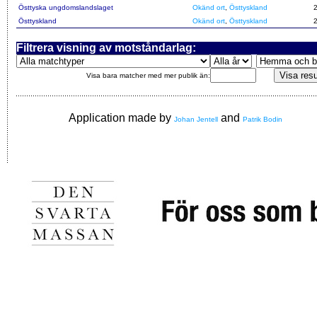
Östtyska ungdomslandslaget
Okänd ort
,
Östtyskland
Östtyskland
Okänd ort
,
Östtyskland
Filtrera visning av motståndarlag:
Visa bara matcher med mer publik än:
Application made by
and
Johan Jentell
Patrik Bodin