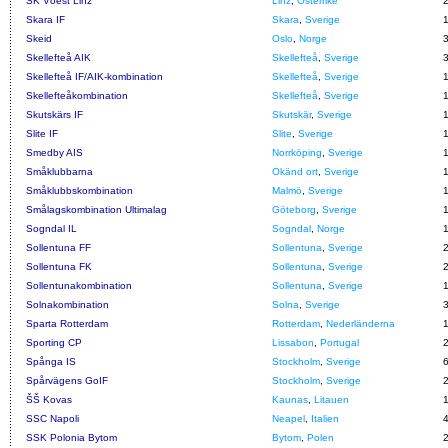
SK Vöest Linz
Linz
,
Österrike
Skara IF
Skara
,
Sverige
Skeid
Oslo
,
Norge
Skellefteå AIK
Skellefteå
,
Sverige
Skellefteå IF/AIK-kombination
Skellefteå
,
Sverige
Skellefteåkombination
Skellefteå
,
Sverige
Skutskärs IF
Skutskär
,
Sverige
Slite IF
Slite
,
Sverige
Smedby AIS
Norrköping
,
Sverige
Småklubbarna
Okänd ort
,
Sverige
Småklubbskombination
Malmö
,
Sverige
Smålagskombination Ultimalag
Göteborg
,
Sverige
Sogndal IL
Sogndal
,
Norge
Sollentuna FF
Sollentuna
,
Sverige
Sollentuna FK
Sollentuna
,
Sverige
Sollentunakombination
Sollentuna
,
Sverige
Solnakombination
Solna
,
Sverige
Sparta Rotterdam
Rotterdam
,
Nederländerna
Sporting CP
Lissabon
,
Portugal
Spånga IS
Stockholm
,
Sverige
Spårvägens GoIF
Stockholm
,
Sverige
ŠŠ Kovas
Kaunas
,
Litauen
SSC Napoli
Neapel
,
Italien
SSK Polonia Bytom
Bytom
,
Polen