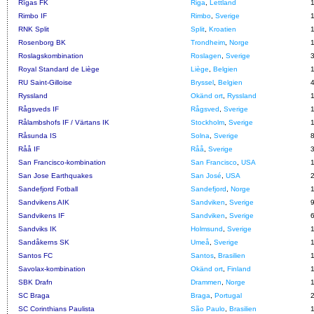
Rīgas FK
Riga
,
Lettland
Rimbo IF
Rimbo
,
Sverige
RNK Split
Split
,
Kroatien
Rosenborg BK
Trondheim
,
Norge
Roslagskombination
Roslagen
,
Sverige
Royal Standard de Liège
Liège
,
Belgien
RU Saint-Gilloise
Bryssel
,
Belgien
Ryssland
Okänd ort
,
Ryssland
Rågsveds IF
Rågsved
,
Sverige
Rålambshofs IF / Värtans IK
Stockholm
,
Sverige
Råsunda IS
Solna
,
Sverige
Råå IF
Råå
,
Sverige
San Francisco-kombination
San Francisco
,
USA
San Jose Earthquakes
San José
,
USA
Sandefjord Fotball
Sandefjord
,
Norge
Sandvikens AIK
Sandviken
,
Sverige
Sandvikens IF
Sandviken
,
Sverige
Sandviks IK
Holmsund
,
Sverige
Sandåkerns SK
Umeå
,
Sverige
Santos FC
Santos
,
Brasilien
Savolax-kombination
Okänd ort
,
Finland
SBK Drafn
Drammen
,
Norge
SC Braga
Braga
,
Portugal
SC Corinthians Paulista
São Paulo
,
Brasilien