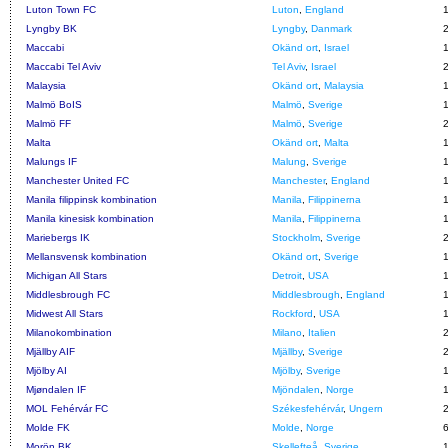
Luton Town FC
Luton
,
England
Lyngby BK
Lyngby
,
Danmark
Maccabi
Okänd ort
,
Israel
Maccabi Tel Aviv
Tel Aviv
,
Israel
Malaysia
Okänd ort
,
Malaysia
Malmö BoIS
Malmö
,
Sverige
Malmö FF
Malmö
,
Sverige
Malta
Okänd ort
,
Malta
Malungs IF
Malung
,
Sverige
Manchester United FC
Manchester
,
England
Manila filippinsk kombination
Manila
,
Filippinerna
Manila kinesisk kombination
Manila
,
Filippinerna
Mariebergs IK
Stockholm
,
Sverige
Mellansvensk kombination
Okänd ort
,
Sverige
Michigan All Stars
Detroit
,
USA
Middlesbrough FC
Middlesbrough
,
England
Midwest All Stars
Rockford
,
USA
Milanokombination
Milano
,
Italien
Mjällby AIF
Mjällby
,
Sverige
Mjölby AI
Mjölby
,
Sverige
Mjøndalen IF
Mjöndalen
,
Norge
MOL Fehérvár FC
Székesfehérvár
,
Ungern
Molde FK
Molde
,
Norge
Morön BK
Skellefteå
,
Sverige