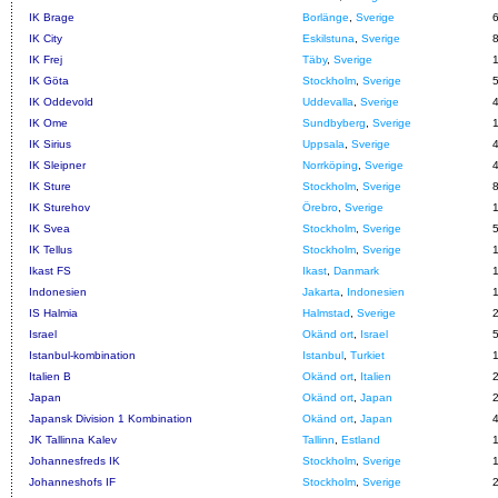
IK Brage
Borlänge
,
Sverige
IK City
Eskilstuna
,
Sverige
IK Frej
Täby
,
Sverige
IK Göta
Stockholm
,
Sverige
IK Oddevold
Uddevalla
,
Sverige
IK Ome
Sundbyberg
,
Sverige
IK Sirius
Uppsala
,
Sverige
IK Sleipner
Norrköping
,
Sverige
IK Sture
Stockholm
,
Sverige
IK Sturehov
Örebro
,
Sverige
IK Svea
Stockholm
,
Sverige
IK Tellus
Stockholm
,
Sverige
Ikast FS
Ikast
,
Danmark
Indonesien
Jakarta
,
Indonesien
IS Halmia
Halmstad
,
Sverige
Israel
Okänd ort
,
Israel
Istanbul-kombination
Istanbul
,
Turkiet
Italien B
Okänd ort
,
Italien
Japan
Okänd ort
,
Japan
Japansk Division 1 Kombination
Okänd ort
,
Japan
JK Tallinna Kalev
Tallinn
,
Estland
Johannesfreds IK
Stockholm
,
Sverige
Johanneshofs IF
Stockholm
,
Sverige