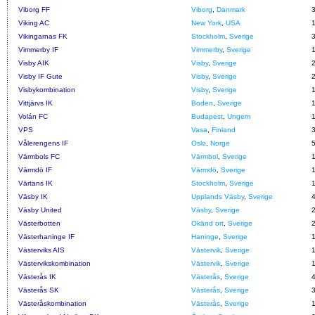
Viborg FF
Viborg
,
Danmark
Viking AC
New York
,
USA
Vikingarnas FK
Stockholm
,
Sverige
Vimmerby IF
Vimmerby
,
Sverige
Visby AIK
Visby
,
Sverige
Visby IF Gute
Visby
,
Sverige
Visbykombination
Visby
,
Sverige
Vittjärvs IK
Boden
,
Sverige
Volán FC
Budapest
,
Ungern
VPS
Vasa
,
Finland
Vålerengens IF
Oslo
,
Norge
Värmbols FC
Värmbol
,
Sverige
Värmdö IF
Värmdö
,
Sverige
Värtans IK
Stockholm
,
Sverige
Väsby IK
Upplands Väsby
,
Sverige
Väsby United
Väsby
,
Sverige
Västerbotten
Okänd ort
,
Sverige
Västerhaninge IF
Haninge
,
Sverige
Västerviks AIS
Västervik
,
Sverige
Västervikskombination
Västervik
,
Sverige
Västerås IK
Västerås
,
Sverige
Västerås SK
Västerås
,
Sverige
Västeråskombination
Västerås
,
Sverige