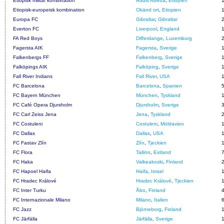
Etiopisk militär kombination
Addis Abeba
,
Etiopien
Etiopisk-europeisk kombination
Okänd ort
,
Etiopien
Europa FC
Gibraltar
,
Gibraltar
Everton FC
Liverpool
,
England
FA Red Boys
Differdange
,
Luxemburg
Fagersta AIK
Fagersta
,
Sverige
Falkenbergs FF
Falkenberg
,
Sverige
Falköpings AIK
Falköping
,
Sverige
Fall River Indians
Fall River
,
USA
FC Barcelona
Barcelona
,
Spanien
FC Bayern München
München
,
Tyskland
FC Café Opera Djursholm
Djursholm
,
Sverige
FC Carl Zeiss Jena
Jena
,
Tyskland
FC Costuleni
Costuleni
,
Moldavien
FC Dallas
Dallas
,
USA
FC Fastav Zlín
Zlín
,
Tjeckien
FC Flora
Tallinn
,
Estland
FC Haka
Valkeakoski
,
Finland
FC Hapoel Haifa
Haifa
,
Israel
FC Hradec Králové
Hradec Králové
,
Tjeckien
FC Inter Turku
Åbo
,
Finland
FC Internazionale Milano
Milano
,
Italien
FC Jazz
Björneborg
,
Finland
FC Järfälla
Järfälla
,
Sverige