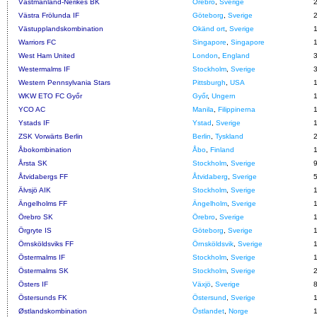
Västmanland-Nerikes BK
Örebro
,
Sverige
Västra Frölunda IF
Göteborg
,
Sverige
Västupplandskombination
Okänd ort
,
Sverige
Warriors FC
Singapore
,
Singapore
West Ham United
London
,
England
Westermalms IF
Stockholm
,
Sverige
Western Pennsylvania Stars
Pittsburgh
,
USA
WKW ETO FC Győr
Győr
,
Ungern
YCO AC
Manila
,
Filippinerna
Ystads IF
Ystad
,
Sverige
ZSK Vorwärts Berlin
Berlin
,
Tyskland
Åbokombination
Åbo
,
Finland
Årsta SK
Stockholm
,
Sverige
Åtvidabergs FF
Åtvidaberg
,
Sverige
Älvsjö AIK
Stockholm
,
Sverige
Ängelholms FF
Ängelholm
,
Sverige
Örebro SK
Örebro
,
Sverige
Örgryte IS
Göteborg
,
Sverige
Örnsköldsviks FF
Örnsköldsvik
,
Sverige
Östermalms IF
Stockholm
,
Sverige
Östermalms SK
Stockholm
,
Sverige
Östers IF
Växjö
,
Sverige
Östersunds FK
Östersund
,
Sverige
Østlandskombination
Östlandet
,
Norge