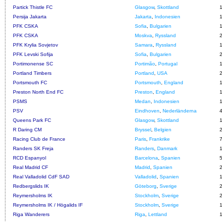
Partick Thistle FC
Glasgow
,
Skottland
Persija Jakarta
Jakarta
,
Indonesien
PFK CSKA
Sofia
,
Bulgarien
PFK CSKA
Moskva
,
Ryssland
PFK Krylia Sovjetov
Samara
,
Ryssland
PFK Levski Sofija
Sofia
,
Bulgarien
Portimonense SC
Portimão
,
Portugal
Portland Timbers
Portland
,
USA
Portsmouth FC
Portsmouth
,
England
Preston North End FC
Preston
,
England
PSMS
Medan
,
Indonesien
PSV
Eindhoven
,
Nederländerna
Queens Park FC
Glasgow
,
Skottland
R Daring CM
Bryssel
,
Belgien
Racing Club de France
Paris
,
Frankrike
Randers SK Freja
Randers
,
Danmark
RCD Espanyol
Barcelona
,
Spanien
Real Madrid CF
Madrid
,
Spanien
Real Valladolid CdF SAD
Valladolid
,
Spanien
Redbergslids IK
Göteborg
,
Sverige
Reymersholms IK
Stockholm
,
Sverige
Reymersholms IK / Högalids IF
Stockholm
,
Sverige
Riga Wanderers
Riga
,
Lettland