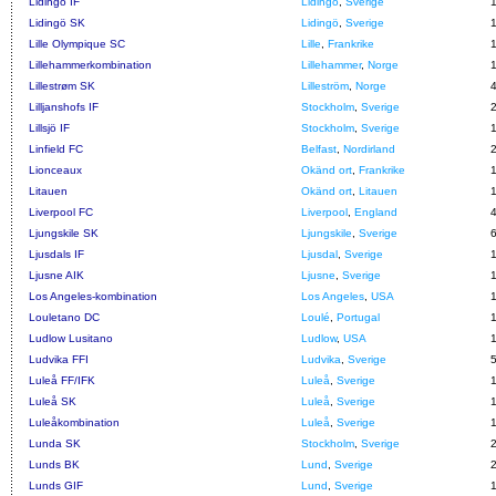
Lidingö IF
Lidingö
,
Sverige
Lidingö SK
Lidingö
,
Sverige
Lille Olympique SC
Lille
,
Frankrike
Lillehammerkombination
Lillehammer
,
Norge
Lillestrøm SK
Lilleström
,
Norge
Lilljanshofs IF
Stockholm
,
Sverige
Lillsjö IF
Stockholm
,
Sverige
Linfield FC
Belfast
,
Nordirland
Lionceaux
Okänd ort
,
Frankrike
Litauen
Okänd ort
,
Litauen
Liverpool FC
Liverpool
,
England
Ljungskile SK
Ljungskile
,
Sverige
Ljusdals IF
Ljusdal
,
Sverige
Ljusne AIK
Ljusne
,
Sverige
Los Angeles-kombination
Los Angeles
,
USA
Louletano DC
Loulé
,
Portugal
Ludlow Lusitano
Ludlow
,
USA
Ludvika FFI
Ludvika
,
Sverige
Luleå FF/IFK
Luleå
,
Sverige
Luleå SK
Luleå
,
Sverige
Luleåkombination
Luleå
,
Sverige
Lunda SK
Stockholm
,
Sverige
Lunds BK
Lund
,
Sverige
Lunds GIF
Lund
,
Sverige