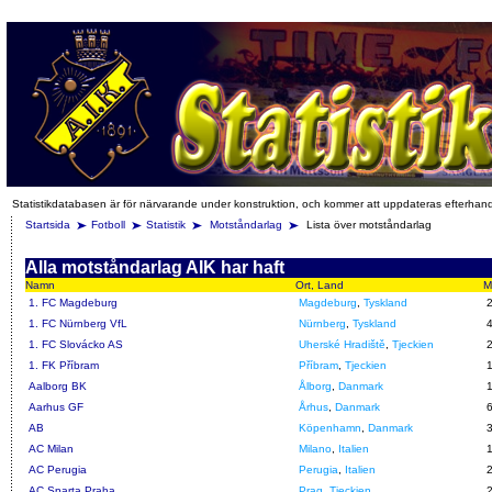
Statistikdatabasen är för närvarande under konstruktion, och kommer att uppdateras efterhan
Startsida
Fotboll
Statistik
Motståndarlag
Lista över motståndarlag
Alla motståndarlag AIK har haft
Namn
Ort, Land
M
1. FC Magdeburg
Magdeburg
,
Tyskland
1. FC Nürnberg VfL
Nürnberg
,
Tyskland
1. FC Slovácko AS
Uherské Hradiště
,
Tjeckien
1. FK Příbram
Příbram
,
Tjeckien
Aalborg BK
Ålborg
,
Danmark
Aarhus GF
Århus
,
Danmark
AB
Köpenhamn
,
Danmark
AC Milan
Milano
,
Italien
AC Perugia
Perugia
,
Italien
AC Sparta Praha
Prag
,
Tjeckien