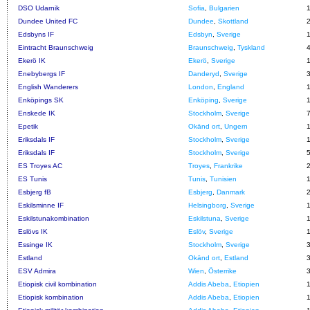
DSO Udarnik
Sofia
,
Bulgarien
Dundee United FC
Dundee
,
Skottland
Edsbyns IF
Edsbyn
,
Sverige
Eintracht Braunschweig
Braunschweig
,
Tyskland
Ekerö IK
Ekerö
,
Sverige
Enebybergs IF
Danderyd
,
Sverige
English Wanderers
London
,
England
Enköpings SK
Enköping
,
Sverige
Enskede IK
Stockholm
,
Sverige
Epetik
Okänd ort
,
Ungern
Eriksdals IF
Stockholm
,
Sverige
Eriksdals IF
Stockholm
,
Sverige
ES Troyes AC
Troyes
,
Frankrike
ES Tunis
Tunis
,
Tunisien
Esbjerg fB
Esbjerg
,
Danmark
Eskilsminne IF
Helsingborg
,
Sverige
Eskilstunakombination
Eskilstuna
,
Sverige
Eslövs IK
Eslöv
,
Sverige
Essinge IK
Stockholm
,
Sverige
Estland
Okänd ort
,
Estland
ESV Admira
Wien
,
Österrike
Etiopisk civil kombination
Addis Abeba
,
Etiopien
Etiopisk kombination
Addis Abeba
,
Etiopien