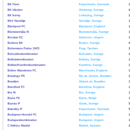
BK Frem
Köpenhamn
,
Danmark
BK Häcken
Göteborg
,
Sverige
BK Kenty
Linköping
,
Sverige
BKV Norrtälje
Norrtälje
,
Sverige
Blackpool FC
Blackpool
,
England
Blomstermåla IK
Blomstermåla
,
Sverige
Bocskai SC
Debrecen
,
Ungern
Bodens BK
Boden
,
Sverige
Bohemians Praha 1905
Prag
,
Tjeckien
Bohuslänskombination
Bohuslän
,
Sverige
Bollnäskombination
Bollnäs
,
Sverige
Bollsta/Kramforskombination
Kramfors
,
Sverige
Bolton Wanderers FC
Manchester
,
England
Botafogo FR
Rio de Janeiro
,
Brasilien
Brasilien
Okänd ort
,
Brasilien
Brentford FC
Brentford
,
England
Bro IK
Bro
,
Sverige
Bryne FK
Bryne
,
Norge
Brynäs IF
Gävle
,
Sverige
Brøndby IF
Köpenhamn
,
Danmark
Budapest Honvéd FC
Budapest
,
Ungern
Budapestkombination
Budapest
,
Ungern
C Atlético Madrid
Madrid
,
Spanien