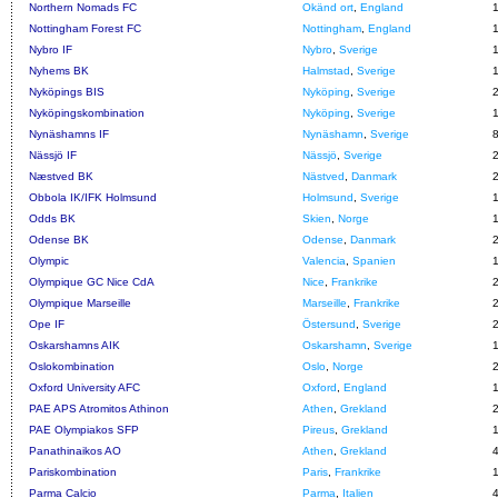
Northern Nomads FC
Okänd ort
,
England
Nottingham Forest FC
Nottingham
,
England
Nybro IF
Nybro
,
Sverige
Nyhems BK
Halmstad
,
Sverige
Nyköpings BIS
Nyköping
,
Sverige
Nyköpingskombination
Nyköping
,
Sverige
Nynäshamns IF
Nynäshamn
,
Sverige
Nässjö IF
Nässjö
,
Sverige
Næstved BK
Nästved
,
Danmark
Obbola IK/IFK Holmsund
Holmsund
,
Sverige
Odds BK
Skien
,
Norge
Odense BK
Odense
,
Danmark
Olympic
Valencia
,
Spanien
Olympique GC Nice CdA
Nice
,
Frankrike
Olympique Marseille
Marseille
,
Frankrike
Ope IF
Östersund
,
Sverige
Oskarshamns AIK
Oskarshamn
,
Sverige
Oslokombination
Oslo
,
Norge
Oxford University AFC
Oxford
,
England
PAE APS Atromitos Athinon
Athen
,
Grekland
PAE Olympiakos SFP
Pireus
,
Grekland
Panathinaikos AO
Athen
,
Grekland
Pariskombination
Paris
,
Frankrike
Parma Calcio
Parma
,
Italien