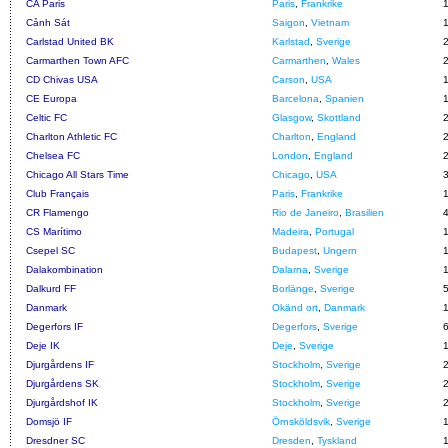
CA Paris
Paris
,
Frankrike
Cảnh Sát
Saigon
,
Vietnam
Carlstad United BK
Karlstad
,
Sverige
Carmarthen Town AFC
Carmarthen
,
Wales
CD Chivas USA
Carson
,
USA
CE Europa
Barcelona
,
Spanien
Celtic FC
Glasgow
,
Skottland
Charlton Athletic FC
Charlton
,
England
Chelsea FC
London
,
England
Chicago All Stars Time
Chicago
,
USA
Club Français
Paris
,
Frankrike
CR Flamengo
Rio de Janeiro
,
Brasilien
CS Marítimo
Madeira
,
Portugal
Csepel SC
Budapest
,
Ungern
Dalakombination
Dalarna
,
Sverige
Dalkurd FF
Borlänge
,
Sverige
Danmark
Okänd ort
,
Danmark
Degerfors IF
Degerfors
,
Sverige
Deje IK
Deje
,
Sverige
Djurgårdens IF
Stockholm
,
Sverige
Djurgårdens SK
Stockholm
,
Sverige
Djurgårdshof IK
Stockholm
,
Sverige
Domsjö IF
Örnsköldsvik
,
Sverige
Dresdner SC
Dresden
,
Tyskland