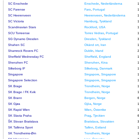
SC Enschede
Enschede
,
Nederländerna
SC Farense
Faro
,
Portugal
SC Heerenveen
Heerenveen
,
Nederländerna
SC Victoria
Hamburg
,
Tyskland
Scandinavian Stars
Rockford
,
USA
SCU Torreense
Torres Vedras
,
Portugal
SG Dynamo Dresden
Dresden
,
Tyskland
Shahen SC
Okänd ort
,
Iran
Shamrock Rovers FC
Dublin
,
Irland
Sheffield Wednesday FC
Sheffield
,
England
Shenzhen FC
Shenzhen
,
Kina
Silkeborg IF
Silkeborg
,
Danmark
Singapore
Singapore
,
Singapore
Singapore Selection
Singapore
,
Singapore
SK Brage
Trondheim
,
Norge
SK Brage / FK Kvik
Trondheim
,
Norge
SK Brann
Bergen
,
Norge
SK Gjøa
Gjöa
,
Norge
SK Rapid Wien
Wien
,
Österrike
SK Slavia Praha
Prag
,
Tjeckien
ŠK Slovan Bratislava
Bratislava
,
Slovakien
SK Tallinna Sport
Tallinn
,
Estland
SK Trondheims-Ørn
Trondheim
,
Norge