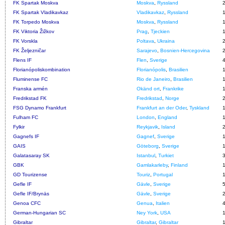
FK Spartak Moskva
Moskva
,
Ryssland
FK Spartak Vladikavkaz
Vladikavkaz
,
Ryssland
FK Torpedo Moskva
Moskva
,
Ryssland
FK Viktoria Žižkov
Prag
,
Tjeckien
FK Vorskla
Poltava
,
Ukraina
FK Željezničar
Sarajevo
,
Bosnien-Hercegovina
Flens IF
Flen
,
Sverige
Florianópoliskombination
Florianópolis
,
Brasilien
Fluminense FC
Rio de Janeiro
,
Brasilien
Franska armén
Okänd ort
,
Frankrike
Fredrikstad FK
Fredrikstad
,
Norge
FSG Dynamo Frankfurt
Frankfurt an der Oder
,
Tyskland
Fulham FC
London
,
England
Fylkir
Reykjavik
,
Island
Gagnefs IF
Gagnef
,
Sverige
GAIS
Göteborg
,
Sverige
Galatasaray SK
Istanbul
,
Turkiet
GBK
Gamlakarleby
,
Finland
GD Tourizense
Touriz
,
Portugal
Gefle IF
Gävle
,
Sverige
Gefle IF/Brynäs
Gävle
,
Sverige
Genoa CFC
Genua
,
Italien
German-Hungarian SC
Ney York
,
USA
Gibraltar
Gibraltar
,
Gibraltar