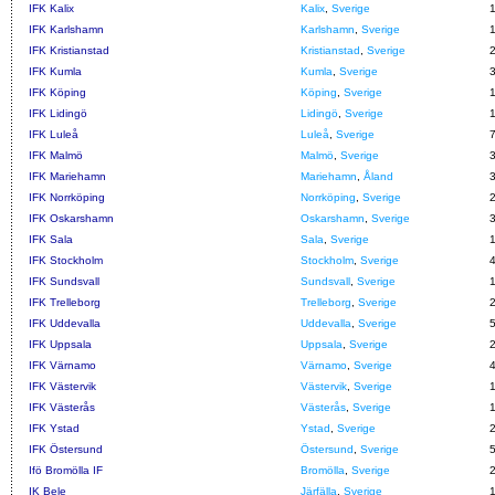
IFK Kalix
Kalix
,
Sverige
IFK Karlshamn
Karlshamn
,
Sverige
IFK Kristianstad
Kristianstad
,
Sverige
IFK Kumla
Kumla
,
Sverige
IFK Köping
Köping
,
Sverige
IFK Lidingö
Lidingö
,
Sverige
IFK Luleå
Luleå
,
Sverige
IFK Malmö
Malmö
,
Sverige
IFK Mariehamn
Mariehamn
,
Åland
IFK Norrköping
Norrköping
,
Sverige
IFK Oskarshamn
Oskarshamn
,
Sverige
IFK Sala
Sala
,
Sverige
IFK Stockholm
Stockholm
,
Sverige
IFK Sundsvall
Sundsvall
,
Sverige
IFK Trelleborg
Trelleborg
,
Sverige
IFK Uddevalla
Uddevalla
,
Sverige
IFK Uppsala
Uppsala
,
Sverige
IFK Värnamo
Värnamo
,
Sverige
IFK Västervik
Västervik
,
Sverige
IFK Västerås
Västerås
,
Sverige
IFK Ystad
Ystad
,
Sverige
IFK Östersund
Östersund
,
Sverige
Ifö Bromölla IF
Bromölla
,
Sverige
IK Bele
Järfälla
,
Sverige