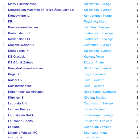
Klass 1 kombination
Stockholm
,
Sverige
Kombination Mälarhöjden-Tellus-Årsta-Gröndal
Stockholm
,
Sverige
Kongsvinger IL
Kongsvinger
,
Norge
KR
Reykjavik
,
Island
Kramforskombination
Kramfors
,
Sverige
Kristianstad FC
Kristianstad
,
Sverige
Kristianstads FF
Kristianstad
,
Sverige
Krokom/Dvärsätt IF
Östersund
,
Sverige
Kronobergs IK
Stockholm
,
Sverige
KS Cracovia
Krakow
,
Polen
KS Górnik Zabrze
Zabrze
,
Polen
Kungsholmskombination
Stockholm
,
Sverige
Køge BK
Köge
,
Danmark
Kölner SV
Köln
,
Tyskland
Kölnkombination
Köln
,
Tyskland
Köpenhamnskombination
Köpenhamn
,
Danmark
Köpings IS
Köping
,
Sverige
Lagunda AIK
Örsundsbro
,
Sverige
Lahden Reipas
Lahtis
,
Finland
Landskrona BoIS
Landskrona
,
Sverige
Lausanne Sports
Lausanne
,
Schweiz
Lettland
Okänd ort
,
Lettland
Liaoning Whowin FC
Shenyang
,
Kina