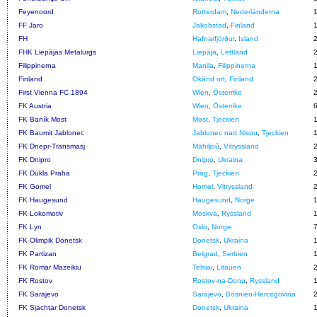
Feyenoord
Rotterdam
,
Nederländerna
FF Jaro
Jakobstad
,
Finland
FH
Hafnarfjörður
,
Island
FHK Liepājas Metalurgs
Liepāja
,
Lettland
Filippinerna
Manila
,
Filippinerna
Finland
Okänd ort
,
Finland
First Vienna FC 1894
Wien
,
Österrike
FK Austria
Wien
,
Österrike
FK Baník Most
Most
,
Tjeckien
FK Baumit Jablonec
Jablonec nad Nisou
,
Tjeckien
FK Dnepr-Transmasj
Mahiljoŭ
,
Vitryssland
FK Dnipro
Dnipro
,
Ukraina
FK Dukla Praha
Prag
,
Tjeckien
FK Gomel
Homel
,
Vitryssland
FK Haugesund
Haugesund
,
Norge
FK Lokomotiv
Moskva
,
Ryssland
FK Lyn
Oslo
,
Norge
FK Olimpik Donetsk
Donetsk
,
Ukraina
FK Partizan
Belgrad
,
Serbien
FK Romar Mazeikiu
Telsiai
,
Litauen
FK Rostov
Rostov-na-Donu
,
Ryssland
FK Sarajevo
Sarajevo
,
Bosnien-Hercegovina
FK Sjachtar Donetsk
Donetsk
,
Ukraina