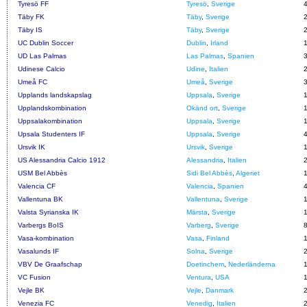
Tyresö FF
Tyresö
,
Sverige
Täby FK
Täby
,
Sverige
Täby IS
Täby
,
Sverige
UC Dublin Soccer
Dublin
,
Irland
UD Las Palmas
Las Palmas
,
Spanien
Udinese Calcio
Udine
,
Italien
Umeå FC
Umeå
,
Sverige
Upplands landskapslag
Uppsala
,
Sverige
Upplandskombination
Okänd ort
,
Sverige
Uppsalakombination
Uppsala
,
Sverige
Upsala Studenters IF
Uppsala
,
Sverige
Ursvik IK
Ursvik
,
Sverige
US Alessandria Calcio 1912
Alessandria
,
Italien
USM Bel Abbès
Sidi Bel Abbès
,
Algeriet
Valencia CF
Valencia
,
Spanien
Vallentuna BK
Vallentuna
,
Sverige
Valsta Syrianska IK
Märsta
,
Sverige
Varbergs BoIS
Varberg
,
Sverige
Vasa-kombination
Vasa
,
Finland
Vasalunds IF
Solna
,
Sverige
VBV De Graafschap
Doetinchem
,
Nederländerna
VC Fusion
Ventura
,
USA
Vejle BK
Vejle
,
Danmark
Venezia FC
Venedig
,
Italien