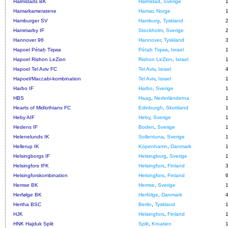
Halmstads BK
Halmstad
,
Sverige
Hamarkameratene
Hamar
,
Norge
Hamburger SV
Hamburg
,
Tyskland
Hammarby IF
Stockholm
,
Sverige
Hannover 96
Hannover
,
Tyskland
Hapoel Pétaḥ Tiqwa
Pétaḥ Tiqwa
,
Israel
Hapoel Rishon LeZion
Rishon LeZion
,
Israel
Hapoel Tel Aviv FC
Tel Aviv
,
Israel
Hapoel/Maccabi-kombination
Tel Aviv
,
Israel
Harbo IF
Harbo
,
Sverige
HBS
Haag
,
Nederländerna
Hearts of Midlothians FC
Edinburgh
,
Skottland
Heby AIF
Heby
,
Sverige
Hedens IF
Boden
,
Sverige
Helenelunds IK
Sollentuna
,
Sverige
Hellerup IK
Köpenhamn
,
Danmark
Helsingborgs IF
Helsingborg
,
Sverige
Helsingfors IFK
Helsingfors
,
Finland
Helsingforskombination
Helsingfors
,
Finland
Hemse BK
Hemse
,
Sverige
Herfølge BK
Herfölge
,
Danmark
Hertha BSC
Berlin
,
Tyskland
HJK
Helsingfors
,
Finland
HNK Hajduk Split
Split
,
Kroatien