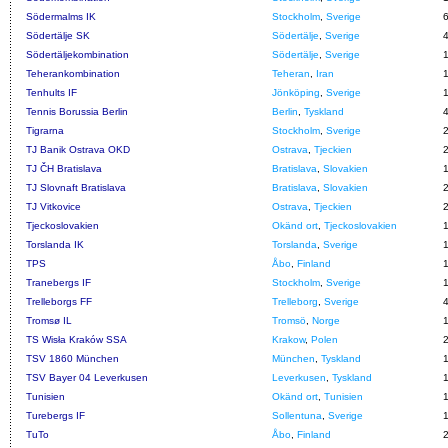
Södermalms IK
Stockholm
,
Sverige
Södertälje SK
Södertälje
,
Sverige
Södertäljekombination
Södertälje
,
Sverige
Teherankombination
Teheran
,
Iran
Tenhults IF
Jönköping
,
Sverige
Tennis Borussia Berlin
Berlin
,
Tyskland
Tigrarna
Stockholm
,
Sverige
TJ Banik Ostrava OKD
Ostrava
,
Tjeckien
TJ ČH Bratislava
Bratislava
,
Slovakien
TJ Slovnaft Bratislava
Bratislava
,
Slovakien
TJ Vitkovice
Ostrava
,
Tjeckien
Tjeckoslovakien
Okänd ort
,
Tjeckoslovakien
Torslanda IK
Torslanda
,
Sverige
TPS
Åbo
,
Finland
Tranebergs IF
Stockholm
,
Sverige
Trelleborgs FF
Trelleborg
,
Sverige
Tromsø IL
Tromsö
,
Norge
TS Wisła Kraków SSA
Krakow
,
Polen
TSV 1860 München
München
,
Tyskland
TSV Bayer 04 Leverkusen
Leverkusen
,
Tyskland
Tunisien
Okänd ort
,
Tunisien
Turebergs IF
Sollentuna
,
Sverige
TuTo
Åbo
,
Finland