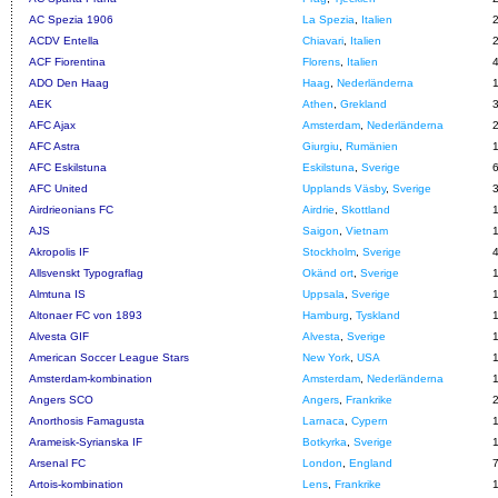
AC Spezia 1906
La Spezia
,
Italien
ACDV Entella
Chiavari
,
Italien
ACF Fiorentina
Florens
,
Italien
ADO Den Haag
Haag
,
Nederländerna
AEK
Athen
,
Grekland
AFC Ajax
Amsterdam
,
Nederländerna
AFC Astra
Giurgiu
,
Rumänien
AFC Eskilstuna
Eskilstuna
,
Sverige
AFC United
Upplands Väsby
,
Sverige
Airdrieonians FC
Airdrie
,
Skottland
AJS
Saigon
,
Vietnam
Akropolis IF
Stockholm
,
Sverige
Allsvenskt Typograflag
Okänd ort
,
Sverige
Almtuna IS
Uppsala
,
Sverige
Altonaer FC von 1893
Hamburg
,
Tyskland
Alvesta GIF
Alvesta
,
Sverige
American Soccer League Stars
New York
,
USA
Amsterdam-kombination
Amsterdam
,
Nederländerna
Angers SCO
Angers
,
Frankrike
Anorthosis Famagusta
Larnaca
,
Cypern
Arameisk-Syrianska IF
Botkyrka
,
Sverige
Arsenal FC
London
,
England
Artois-kombination
Lens
,
Frankrike