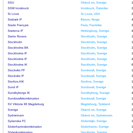
SSU
Okänd ort
,
Sverige
SSW Innsbruck
Innsbruck
,
Österrike
St Louis
St Louis
,
USA
Stabæk IF
Bärum
,
Norge
Stade Français
Paris
,
Frankrike
Stattena IF
Helsingborg
,
Sverige
Stehe Rovers
Stockholm
,
Sverige
Stockholm
Stockholm
,
Sverige
Stockholms BK
Stockholm
,
Sverige
Stockholms IF
Stockholm
,
Sverige
Stockholms IF
Stockholm
,
Sverige
Stockholms IK
Stockholm
,
Sverige
Stockviks FF
Sundsvall
,
Sverige
Stockviks IF
Sundsvall
,
Sverige
Storfors AIK
Storfors
,
Sverige
Sund IF
Sundsvall
,
Sverige
Sundbybergs IK
Sundbyberg
,
Sverige
Sundsvallskombination
Sundsvall
,
Sverige
SV Viktoria 96 Magdeburg
Magdeburg
,
Tyskland
Sverige
Okänd ort
,
Sverige
Sydvietnam
Okänd ort
,
Sydvietnam
Syrianska FC
Södertälje
,
Sverige
Söderhamnskombination
Söderhamn
,
Sverige
Söderkombination
Stockholm
,
Sverige