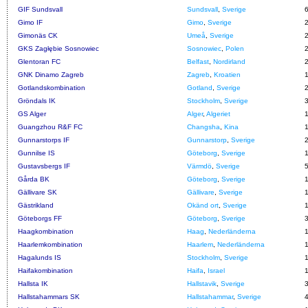
GIF Sundsvall
Sundsvall
,
Sverige
Gimo IF
Gimo
,
Sverige
Gimonäs CK
Umeå
,
Sverige
GKS Zagłębie Sosnowiec
Sosnowiec
,
Polen
Glentoran FC
Belfast
,
Nordirland
GNK Dinamo Zagreb
Zagreb
,
Kroatien
Gotlandskombination
Gotland
,
Sverige
Gröndals IK
Stockholm
,
Sverige
GS Alger
Alger
,
Algeriet
Guangzhou R&F FC
Changsha
,
Kina
Gunnarstorps IF
Gunnarstorp
,
Sverige
Gunnilse IS
Göteborg
,
Sverige
Gustavsbergs IF
Värmdö
,
Sverige
Gårda BK
Göteborg
,
Sverige
Gällivare SK
Gällivare
,
Sverige
Gästrikland
Okänd ort
,
Sverige
Göteborgs FF
Göteborg
,
Sverige
Haagkombination
Haag
,
Nederländerna
Haarlemkombination
Haarlem
,
Nederländerna
Hagalunds IS
Stockholm
,
Sverige
Haifakombination
Haifa
,
Israel
Hallsta IK
Hallstavik
,
Sverige
Hallstahammars SK
Hallstahammar
,
Sverige