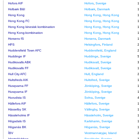
Hofors AIF
Hofors
,
Sverige
Holbæk B&I
Holbæk
,
Danmark
Hong Kong
Hong Kong
,
Hong Kong
Hong Kong FC
Hong Kong
,
Hong Kong
Hong Kong kinesisk kombination
Hong Kong
,
Hong Kong
Hong Kong-kombination
Hong Kong
,
Hong Kong
Horsens fS
Horsens
,
Danmark
HPS
Helsingfors
,
Finland
Huddersfield Town AFC
Huddersfield
,
England
Huddinge IF
Huddinge
,
Sverige
Hudiksvalls ABK
Hudiksvall
,
Sverige
Hudiksvalls FF
Hudiksvall
,
Sverige
Hull City AFC
Hull
,
England
Hultsfreds AIK
Hultsfred
,
Sverige
Husqvarna FF
Jönköping
,
Sverige
Husqvarna IF
Jönköping
,
Sverige
Huvudsta IS
Solna
,
Sverige
Hällefors AIF
Hällefors
,
Sverige
Hässelby SK
Vällingby
,
Sverige
Hässleholms IF
Hässleholm
,
Sverige
Högadals IS
Karlshamn
,
Sverige
Höganäs BK
Höganäs
,
Sverige
ÍBV
Vestmannæyjar
,
Island
Idrottsklubben
Stockholm
,
Sverige