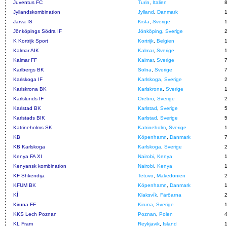
Juventus FC
Turin
,
Italien
Jyllandskombination
Jylland
,
Danmark
Järva IS
Kista
,
Sverige
Jönköpings Södra IF
Jönköping
,
Sverige
K Kortrijk Sport
Kortrijk
,
Belgien
Kalmar AIK
Kalmar
,
Sverige
Kalmar FF
Kalmar
,
Sverige
Karlbergs BK
Solna
,
Sverige
Karlskoga IF
Karlskoga
,
Sverige
Karlskrona BK
Karlskrona
,
Sverige
Karlslunds IF
Örebro
,
Sverige
Karlstad BK
Karlstad
,
Sverige
Karlstads BIK
Karlstad
,
Sverige
Katrineholms SK
Katrineholm
,
Sverige
KB
Köpenhamn
,
Danmark
KB Karlskoga
Karlskoga
,
Sverige
Kenya FA XI
Nairobi
,
Kenya
Kenyansk kombination
Nairobi
,
Kenya
KF Shkëndija
Tetovo
,
Makedonien
KFUM BK
Köpenhamn
,
Danmark
KÍ
Klaksvík
,
Färöarna
Kiruna FF
Kiruna
,
Sverige
KKS Lech Poznan
Poznan
,
Polen
KL Fram
Reykjavik
,
Island