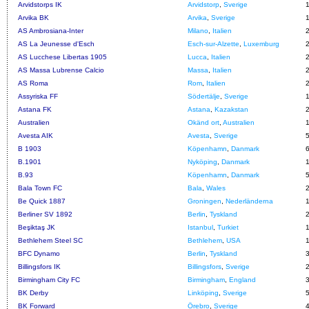
Arvidstorps IK
Arvidstorp
,
Sverige
Arvika BK
Arvika
,
Sverige
AS Ambrosiana-Inter
Milano
,
Italien
AS La Jeunesse d'Esch
Esch-sur-Alzette
,
Luxemburg
AS Lucchese Libertas 1905
Lucca
,
Italien
AS Massa Lubrense Calcio
Massa
,
Italien
AS Roma
Rom
,
Italien
Assyriska FF
Södertälje
,
Sverige
Astana FK
Astana
,
Kazakstan
Australien
Okänd ort
,
Australien
Avesta AIK
Avesta
,
Sverige
B 1903
Köpenhamn
,
Danmark
B.1901
Nyköping
,
Danmark
B.93
Köpenhamn
,
Danmark
Bala Town FC
Bala
,
Wales
Be Quick 1887
Groningen
,
Nederländerna
Berliner SV 1892
Berlin
,
Tyskland
Beşiktaş JK
Istanbul
,
Turkiet
Bethlehem Steel SC
Bethlehem
,
USA
BFC Dynamo
Berlin
,
Tyskland
Billingsfors IK
Billingsfors
,
Sverige
Birmingham City FC
Birmingham
,
England
BK Derby
Linköping
,
Sverige
BK Forward
Örebro
,
Sverige