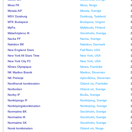
Moss FK
Moss
,
Norge
Motala AIF
Motala
,
Sverige
MSV Duisburg
Duisburg
,
Tyskland
MTK Budapest
Budapest
,
Ungern
MyPa
Myllykoski
,
Finland
Mälarhöjdens IK
Stockholm
,
Sverige
Nacka FF
Nacka
,
Sverige
Nakskov BK
Nakskov
,
Danmark
New England Stars
Fall River
,
USA
New York All Stars Time
New York
,
USA
New York City FC
New York
,
USA
Nîmes Olympique
Nimes
,
Frankrike
NK Maribor Branik
Maribor
,
Slovenien
NK Primorje
Ajdovšèina
,
Slovenien
Nordfransk kombination
Okänd ort
,
Frankrike
Norrbotten
Okänd ort
,
Sverige
Norrby IF
Borås
,
Sverige
Norrköpings IF
Norrköping
,
Sverige
Norrköpingskombination
Norrköping
,
Sverige
Norrmalms BK
Stockholm
,
Sverige
Norrmalms IK
Stockholm
,
Sverige
Norrmalms SK
Stockholm
,
Sverige
Norsk kombination
Okänd ort
,
Norge