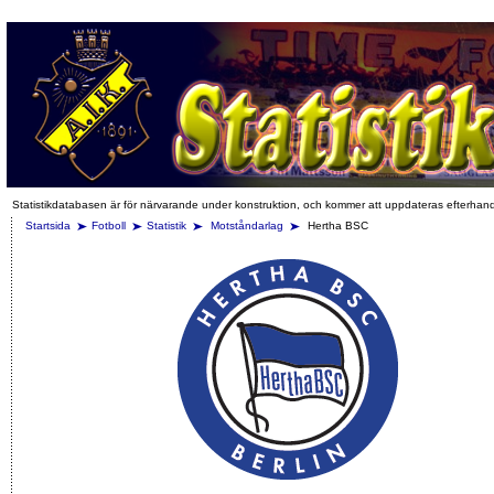
Statistikdatabasen är för närvarande under konstruktion, och kommer att uppdateras efterhan
Startsida
Fotboll
Statistik
Motståndarlag
Hertha BSC