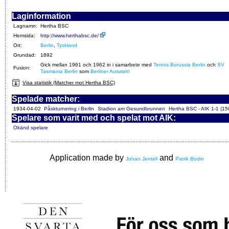
Laginformation
Lagnamn:
Hertha BSC
Hemsida:
http://www.herthabsc.de/
Ort:
Berlin
,
Tyskland
Grundad:
1892
Gick mellan 1961 och 1962 in i samarbete med
Tennis Borussia Berlin
och
SV
Fusion:
Tasmania Berlin
som
Berliner Auswahl
Visa statistik (Matcher mot Hertha BSC)
Spelade matcher:
1934-04-02
Påskturnering i Berlin
Stadion am Gesundbrunnen
Hertha BSC - AIK 1-1
(15
Spelare som varit med och spelat mot AIK:
Okänd spelare
Application made by
and
Johan Jentell
Patrik Bodin