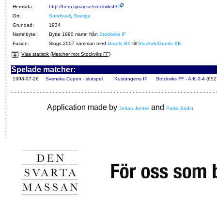
Hemsida:
http://hem.spray.se/stockviksff/
Ort:
Sundsvall
,
Sverige
Grundad:
1934
Namnbyte:
Bytte 1990 namn från
Stockviks IF
Fusion:
Slogs 2007 samman med
Granlo BK
till
Stockvik/Granlo BK
Visa statistik (Matcher mot Stockviks FF)
Spelade matcher:
1998-07-26
Svenska Cupen - slutspel
Kustängens IP
Stockviks FF - AIK 0-4
(652
Application made by
and
Johan Jentell
Patrik Bodin