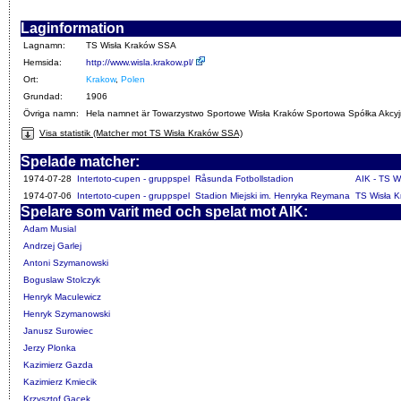
Laginformation
Lagnamn:
TS Wisła Kraków SSA
Hemsida:
http://www.wisla.krakow.pl/
Ort:
Krakow
,
Polen
Grundad:
1906
Övriga namn:
Hela namnet är Towarzystwo Sportowe Wisła Kraków Sportowa Spółka Akcy
Visa statistik (Matcher mot TS Wisła Kraków SSA)
Spelade matcher:
1974-07-28
Intertoto-cupen - gruppspel
Råsunda Fotbollstadion
AIK - TS W
1974-07-06
Intertoto-cupen - gruppspel
Stadion Miejski im. Henryka Reymana
TS Wisła K
Spelare som varit med och spelat mot AIK:
Adam Musial
Andrzej Garlej
Antoni Szymanowski
Boguslaw Stolczyk
Henryk Maculewicz
Henryk Szymanowski
Janusz Surowiec
Jerzy Plonka
Kazimierz Gazda
Kazimierz Kmiecik
Krzysztof Gacek