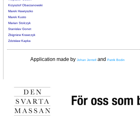
Krzysztof Obarzanowski
Marek Hawryszko
Marek Kusto
Marian Stolczyk
Stanislav Gonet
Zbigniew Krawczyk
Zdzislaw Kapka
Application made by
and
Johan Jentell
Patrik Bodin