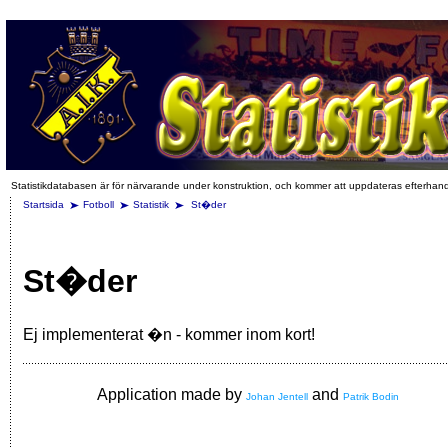
Statistikdatabasen är för närvarande under konstruktion, och kommer att uppdateras efterhan
Startsida
Fotboll
Statistik
St�der
St�der
Ej implementerat �n - kommer inom kort!
Application made by
and
Johan Jentell
Patrik Bodin