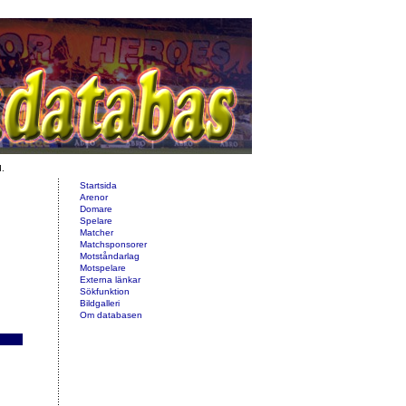
d.
Startsida
Arenor
Domare
Spelare
Matcher
Matchsponsorer
Motståndarlag
Motspelare
Externa länkar
Sökfunktion
Bildgalleri
Om databasen