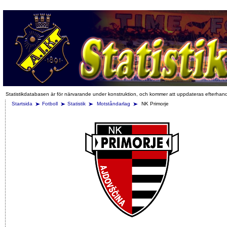
Statistikdatabasen är för närvarande under konstruktion, och kommer att uppdateras efterhan
Startsida
Fotboll
Statistik
Motståndarlag
NK Primorje