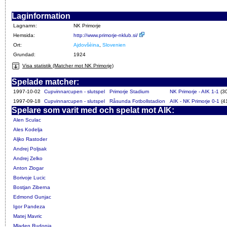
Laginformation
Lagnamn:
NK Primorje
Hemsida:
http://www.primorje-nklub.si/
Ort:
Ajdovšèina
,
Slovenien
Grundad:
1924
Visa statistik (Matcher mot NK Primorje)
Spelade matcher:
1997-10-02
Cupvinnarcupen - slutspel
Primorje Stadium
NK Primorje - AIK 1-1
(3
1997-09-18
Cupvinnarcupen - slutspel
Råsunda Fotbollstadion
AIK - NK Primorje 0-1
(4
Spelare som varit med och spelat mot AIK:
Alen Sculac
Ales Kodelja
Aljko Rastoder
Andrej Poljsak
Andrej Zelko
Anton Zlogar
Borivoje Lucic
Bostjan Ziberna
Edmond Gunjac
Igor Pandeza
Matej Mavric
Mladen Rudonja