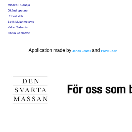
Mladen Rudonja
Okänd spelare
Robert Volk
Sefik Mulahmetovic
Valter Sabadin
Zlatko Cerimovic
Application made by
and
Johan Jentell
Patrik Bodin