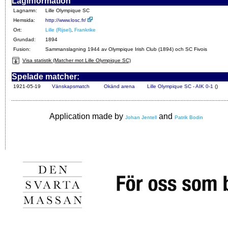
Laginformation
Lagnamn:
Lille Olympique SC
Hemsida:
http://www.losc.fr/
Ort:
Lille (Rijsel)
,
Frankrike
Grundad:
1894
Fusion:
Sammanslagning 1944 av Olympique Irish Club (1894) och SC Fivois
Visa statistik (Matcher mot Lille Olympique SC)
Spelade matcher:
1921-05-19
Vänskapsmatch
Okänd arena
Lille Olympique SC - AIK 0-1
()
Application made by
and
Johan Jentell
Patrik Bodin