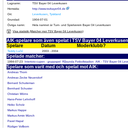
Lagnamn:
TSV Bayer 04 Leverkusen
Hemsida:
http://www.tsvbayer04.de
Ort:
Leverkusen
,
Tyskland
Grundad:
1904-07-01
Övriga namn:
Hela namnet är Turn- und Spielverein Bayer 04 Leverkusen
Visa statistik (Matcher mot TSV Bayer 04 Leverkusen)
AIK-spelare som även spelat i TSV Bayer 04 Leverkuse
Spelare
Datum
Moderklubb?
Teddy Lučić
2003 - 2004
Spelade matcher:
1994-07-23
Intertoto-cupen - gruppspel
Råsunda Fotbollstadion
AIK - TSV Bayer 04 Lev
Spelare som varit med och spelat mot AIK:
Andreas Thorn
Andreas Zecke Neuendorf
Bernard Schuiteman
Bernhard Schuster
Christian Wörns
Hans-Peter Lehnhoff
Heiko Scholz
Markus Happe
Markus Armin Münch
Pavel Hapal
Rüdiger Vollborn