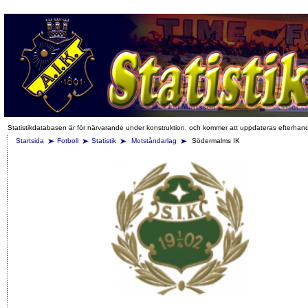
Statistikdatabasen är för närvarande under konstruktion, och kommer att uppdateras efterhan
Startsida
Fotboll
Statistik
Motståndarlag
Södermalms IK