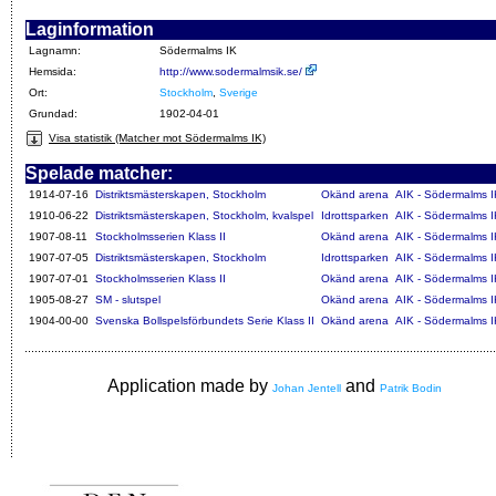
Laginformation
Lagnamn:
Södermalms IK
Hemsida:
http://www.sodermalmsik.se/
Ort:
Stockholm
,
Sverige
Grundad:
1902-04-01
Visa statistik (Matcher mot Södermalms IK)
Spelade matcher:
1914-07-16
Distriktsmästerskapen, Stockholm
Okänd arena
AIK - Södermalms I
1910-06-22
Distriktsmästerskapen, Stockholm, kvalspel
Idrottsparken
AIK - Södermalms I
1907-08-11
Stockholmsserien Klass II
Okänd arena
AIK - Södermalms I
1907-07-05
Distriktsmästerskapen, Stockholm
Idrottsparken
AIK - Södermalms I
1907-07-01
Stockholmsserien Klass II
Okänd arena
AIK - Södermalms I
1905-08-27
SM - slutspel
Okänd arena
AIK - Södermalms I
1904-00-00
Svenska Bollspelsförbundets Serie Klass II
Okänd arena
AIK - Södermalms I
Application made by
and
Johan Jentell
Patrik Bodin