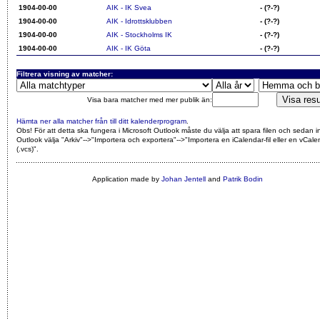
1904-00-00
AIK - IK Svea
- (?-?)
1904-00-00
AIK - Idrottsklubben
- (?-?)
1904-00-00
AIK - Stockholms IK
- (?-?)
1904-00-00
AIK - IK Göta
- (?-?)
Filtrera visning av matcher:
Visa bara matcher med mer publik än:
Hämta ner alla matcher från till ditt kalenderprogram
.
Obs! För att detta ska fungera i Microsoft Outlook måste du välja att spara filen och sedan i
Outlook välja "Arkiv"-->"Importera och exportera"-->"Importera en iCalendar-fil eller en vCalen
(.vcs)"
.
Application made by
Johan Jentell
and
Patrik Bodin