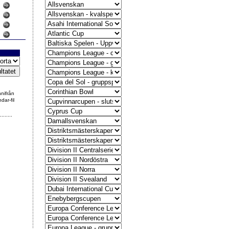
nnifrån
dar-fil