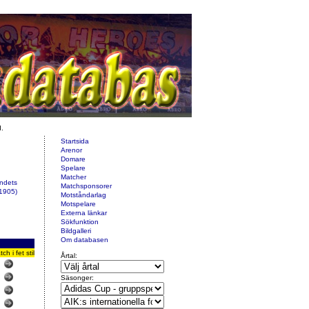
d.
Startsida
Arenor
Domare
Spelare
Matcher
undets
Matchsponsorer
 1905)
Motståndarlag
Motspelare
Externa länkar
Sökfunktion
Bildgalleri
Om databasen
 i fet stil
Årtal:
Säsonger: