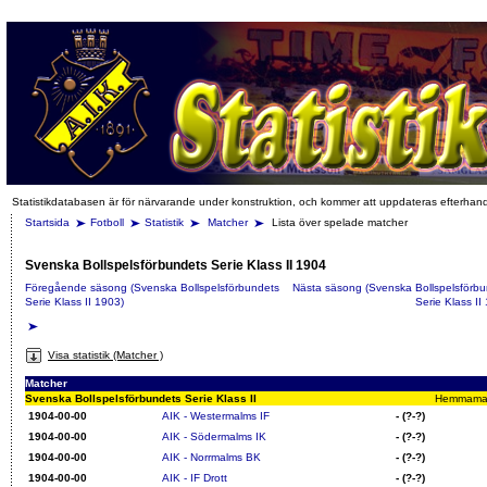
Statistikdatabasen är för närvarande under konstruktion, och kommer att uppdateras efterhan
Startsida
Fotboll
Statistik
Matcher
Lista över spelade matcher
Svenska Bollspelsförbundets Serie Klass II 1904
Föregående säsong (Svenska Bollspelsförbundets
Nästa säsong (Svenska Bollspelsförb
Serie Klass II 1903)
Serie Klass II
Visa statistik (Matcher )
Matcher
Svenska Bollspelsförbundets Serie Klass II
Hemmamatch
1904-00-00
AIK - Westermalms IF
- (?-?)
1904-00-00
AIK - Södermalms IK
- (?-?)
1904-00-00
AIK - Norrmalms BK
- (?-?)
1904-00-00
AIK - IF Drott
- (?-?)