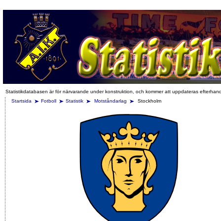
Statistikdatabasen är för närvarande under konstruktion, och kommer att uppdateras efterhan
Startsida
Fotboll
Statistik
Motståndarlag
Stockholm