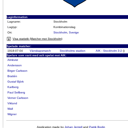
Laginformation
Lagnamn:
Stockholm
Lagtyp:
Kombinationslag
Ort:
Stockholm
,
Sverige
Visa statistik (Matcher mot Stockholm)
Spelade matcher:
1918-07-04
Vänskapsmatch
Stockholms stadion
AIK - Stockholm 3-2
()
Spelare som varit med och spelat mot AIK:
Almkvist
Andersson
Birger Carlsson
Brattén
Gustaf Björk
Karlberg
Paul Sellberg
Verner Carlsson
Viklund
Wall
Wigner
Application made by
Johan Jentell
and
Patrik Bodin