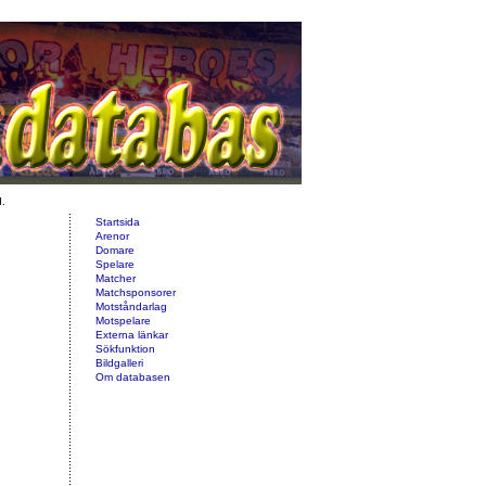
d.
Startsida
Arenor
Domare
Spelare
Matcher
Matchsponsorer
Motståndarlag
Motspelare
Externa länkar
Sökfunktion
Bildgalleri
Om databasen