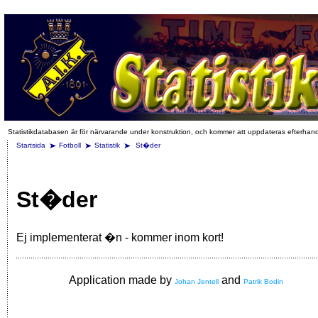
Statistikdatabasen är för närvarande under konstruktion, och kommer att uppdateras efterhan
Startsida
Fotboll
Statistik
St�der
St�der
Ej implementerat �n - kommer inom kort!
Application made by
and
Johan Jentell
Patrik Bodin