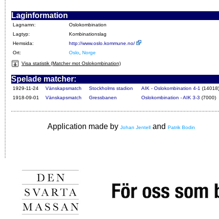
Laginformation
Lagnamn:
Oslokombination
Lagtyp:
Kombinationslag
Hemsida:
http://www.oslo.kommune.no/
Ort:
Oslo
,
Norge
Visa statistik (Matcher mot Oslokombination)
Spelade matcher:
1929-11-24
Vänskapsmatch
Stockholms stadion
AIK - Oslokombination 4-1
(14018
1918-09-01
Vänskapsmatch
Gressbanen
Oslokombination - AIK 3-3
(7000)
Application made by
and
Johan Jentell
Patrik Bodin