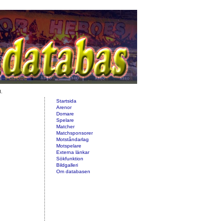
d.
Startsida
Arenor
Domare
Spelare
Matcher
Matchsponsorer
Motståndarlag
Motspelare
Externa länkar
Sökfunktion
Bildgalleri
Om databasen