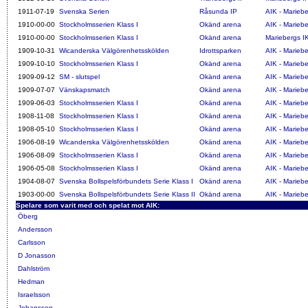
1911-07-19
Svenska Serien
Råsunda IP
AIK - Mariebe
1910-00-00
Stockholmsserien Klass I
Okänd arena
AIK - Mariebe
1910-00-00
Stockholmsserien Klass I
Okänd arena
Mariebergs IK
1909-10-31
Wicanderska Välgörenhetsskölden
Idrottsparken
AIK - Mariebe
1909-10-10
Stockholmsserien Klass I
Okänd arena
AIK - Mariebe
1909-09-12
SM - slutspel
Okänd arena
AIK - Mariebe
1909-07-07
Vänskapsmatch
Okänd arena
AIK - Mariebe
1909-06-03
Stockholmsserien Klass I
Okänd arena
AIK - Mariebe
1908-11-08
Stockholmsserien Klass I
Okänd arena
AIK - Mariebe
1908-05-10
Stockholmsserien Klass I
Okänd arena
AIK - Mariebe
1906-08-19
Wicanderska Välgörenhetsskölden
Okänd arena
AIK - Mariebe
1906-08-09
Stockholmsserien Klass I
Okänd arena
AIK - Mariebe
1906-05-08
Stockholmsserien Klass I
Okänd arena
AIK - Mariebe
1904-08-07
Svenska Bollspelsförbundets Serie Klass I
Okänd arena
AIK - Mariebe
1903-00-00
Svenska Bollspelsförbundets Serie Klass II
Okänd arena
AIK - Mariebe
Spelare som varit med och spelat mot AIK:
Öberg
Andersson
Carlsson
D Jonasson
Dahlström
Hedman
Israelsson
Johansson