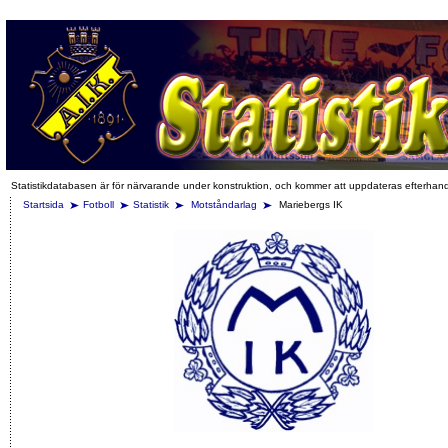
Statistikdatabasen är för närvarande under konstruktion, och kommer att uppdateras efterhan
Startsida
Fotboll
Statistik
Motståndarlag
Mariebergs IK